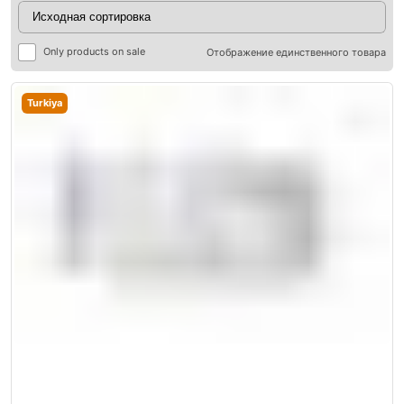
Only products on sale
Отображение единственного товара
Turkiya
ры
ры
я