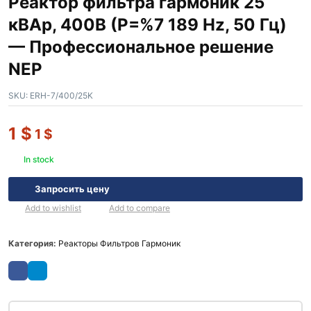
Реактор фильтра гармоник 25
кВАр, 400В (P=%7 189 Hz, 50 Гц)
— Профессиональное решение
NEP
SKU:
ERH-7/400/25K
1
$
1
$
In stock
Запросить цену
Add to wishlist
Add to compare
Категория:
Реакторы Фильтров Гармоник