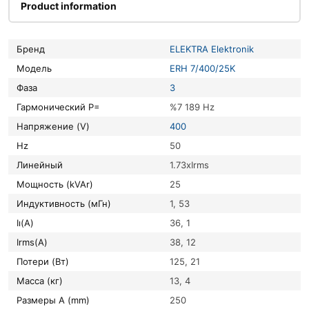
Product information
Бренд
ELEKTRA Elektronik
Модель
ERH 7/400/25K
Фаза
3
Гармонический P=
%7 189 Hz
Напряжение (V)
400
Hz
50
Линейный
1.73xIrms
Мощность (kVAr)
25
Индуктивность (мГн)
1, 53
Iı(A)
36, 1
Irms(A)
38, 12
Потери (Вт)
125, 21
Масса (кг)
13, 4
Размеры A (mm)
250