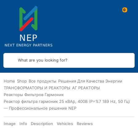
What are you looking for?
Home
Shop
Все продукты
Решения Для Качества Энергии
ТРАНСФОРМАТОРЫ И РЕАКТОРЫ
АГ РЕАКТОРЫ
Реакторы Фильтров Гармоник
Реактор фильтра гармоник 25 кВАр, 400В (P=%7 189 Hz, 50 Гц)
— Профессиональное решение NEP
Image
Info
Description
Vehicles
Reviews