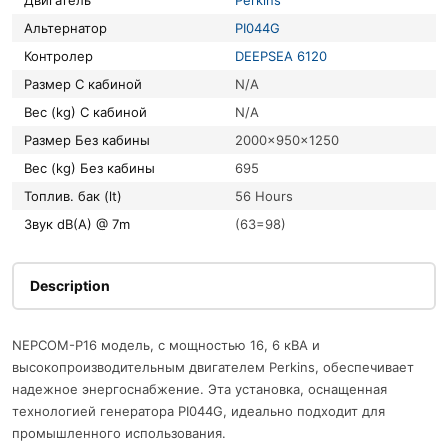
Двигатель
Perkins
Альтернатор
PI044G
Контролер
DEEPSEA 6120
Размер С кабиной
N/A
Вес (kg) С кабиной
N/A
Размер Без кабины
2000x950x1250
Вес (kg) Без кабины
695
Топлив. бак (lt)
56 Hours
Звук dB(A) @ 7m
(63=98)
Description
NEPCOM-P16 модель, с мощностью 16, 6 кВА и
высокопроизводительным двигателем Perkins, обеспечивает
надежное энергоснабжение. Эта установка, оснащенная
технологией генератора PI044G, идеально подходит для
промышленного использования.