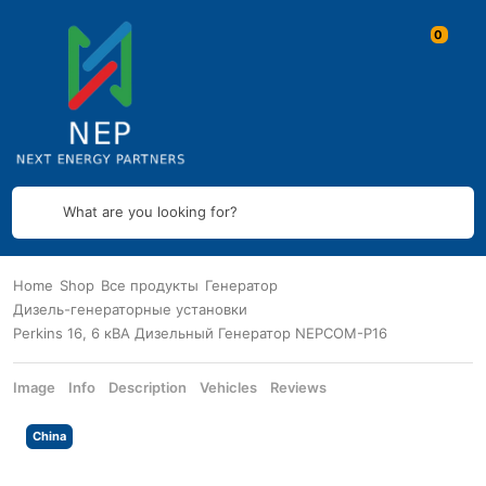
What are you looking for?
Home
Shop
Все продукты
Генератор
Дизель-генераторные установки
Perkins 16, 6 кВА Дизельный Генератор NEPCOM-P16
Image
Info
Description
Vehicles
Reviews
China