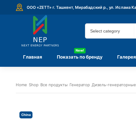
ООО «ZETT» г. Ташкент, Мирабадский р., ул. Ислама К
New!
Главная
Показать по бренду
Галерея
Home
Shop
Все продукты
Генератор
Дизель-генераторные
China