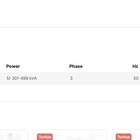
Power
Phase
Hz
5) 301-499 kVA
3
50
Turkiya
Turkiya