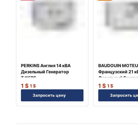
PERKINS Англия 14 кВА
BAUDOUIN MOTEU
Дизельный Генератор
Французский 21 к
TJ15PE
Дизельный Генер
TJ20BD
1
$
1
$
1
$
1
$
Запросить цену
Запросить ц