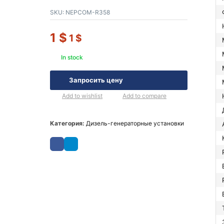
SKU:
NEPCOM-R358
1
$
1
$
In stock
Запросить цену
Add to wishlist
Add to compare
Категория:
Дизель-генераторные установки