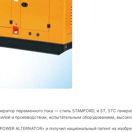
нератор переменного тока — стиль STAMFORD, и ST, STC генера
 силой и производством, испытательным оборудованием, высок
IPOWER ALTERNATOR» и получил национальный патент на изобрет