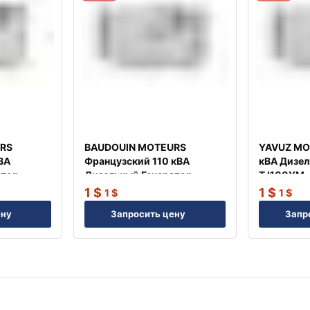
RS
BAUDOUIN MOTEURS
YAVUZ MO
ВА
Французский 110 кВА
кВА Дизел
атор
Дизельный Генератор
TJ100YM
TJ110BD
1
$
1
$
1
$
1
$
ену
Запросить цену
Запр