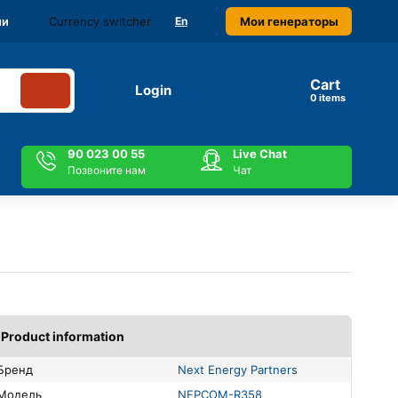
Currency switcher
Мои генераторы
ми
En
Cart
Login
items
90 023 00 55
Live Chat
Позвоните нам
Чат
Product information
Бренд
Next Energy Partners
Модель
NEPCOM-R358