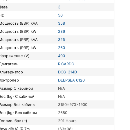
Фаза
3
Hz
50
Мощность (ESP) kVA
358
Мощность (ESP) kW
286
Мощность (PRP) kVA
325
Мощность (PRP) kW
260
Напряжение (V)
400
Двигатель
RICARDO
Альтернатор
DCG-314D
Контролер
DEEPSEA 6120
Размер С кабиной
N/A
Вес (kg) С кабиной
N/A
Размер Без кабины
3150x970x1900
Вес (kg) Без кабины
2680
Топлив. бак (lt)
201 Hours
Звук dB(A) @ 7m
(63=98)