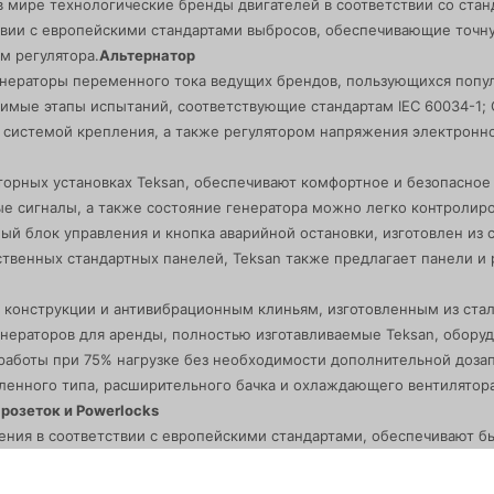
 мире технологические бренды двигателей в соответствии со стандар
твии с европейскими стандартами выбросов, обеспечивающие точну
м регулятора.
Альтернатор
нераторы переменного тока ведущих брендов, пользующихся попул
ые этапы испытаний, соответствующие стандартам IEC 60034-1; CEI
системой крепления, а также регулятором напряжения электронн
торных установках Teksan, обеспечивают комфортное и безопасное
 сигналы, а также состояние генератора можно легко контролиро
ный блок управления и кнопка аварийной остановки, изготовлен из 
венных стандартных панелей, Teksan также предлагает панели и 
конструкции и антивибрационным клиньям, изготовленным из стали
ераторов для аренды, полностью изготавливаемые Teksan, оборуд
работы при 75% нагрузке без необходимости дополнительной дозап
ленного типа, расширительного бачка и охлаждающего вентилятора
розеток и Powerlocks
ния в соответствии с европейскими стандартами, обеспечивают бы