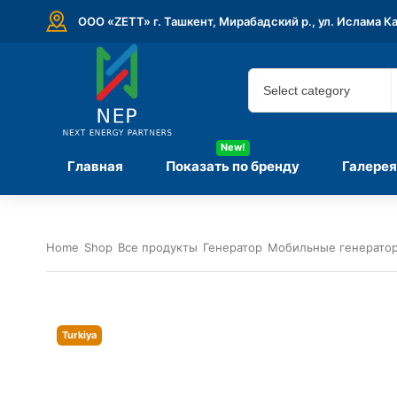
ООО «ZETT» г. Ташкент, Мирабадский р., ул. Ислама К
New!
Главная
Показать по бренду
Галерея
Home
Shop
Все продукты
Генератор
Мобильные генератор
Turkiya