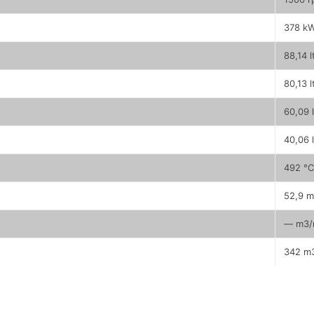
378 k
88,14 l
80,13 l
60,09 l
40,06 l
492 °C
52,9 m
— m3/
342 m