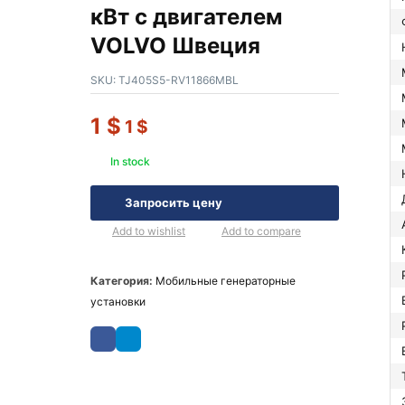
кВт с двигателем
VOLVO Швеция
SKU:
TJ405S5-RV11866MBL
1
$
1
$
In stock
Запросить цену
Add to wishlist
Add to compare
Категория:
Мобильные генераторные
установки