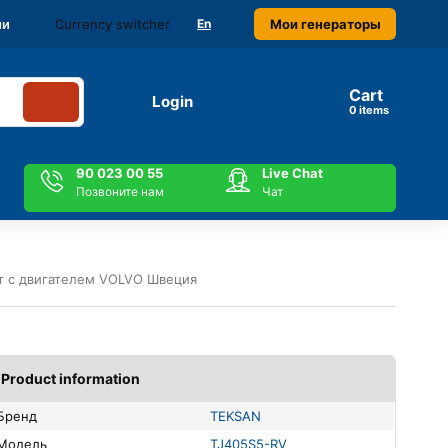
Currency switcher
Мои генераторы
ми
En
Cart
Login
items
90 023 00 55
Live Chat
Позвоните нам
Чат
т с двигателем VOLVO Швеция
Product information
Бренд
TEKSAN
Модель
TJ405S5-RV