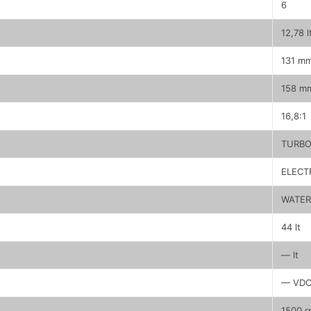
6
12,78 l
131 m
158 m
16,8:1
TURB
ELECT
WATER
44 lt
— lt
— VD
1500 r