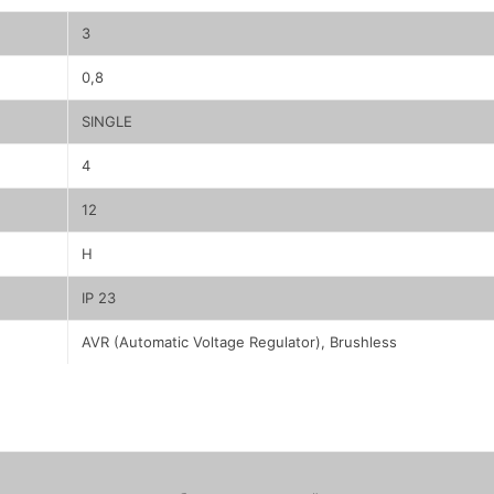
3
0,8
SINGLE
4
12
H
IP 23
AVR (Automatic Voltage Regulator), Brushless