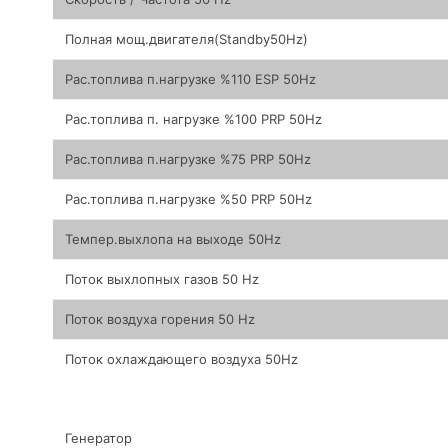
Полная мощ.двигателя(Standby50Hz)
Рас.топлива п.нагрузке %110 ESP 50Hz
Рас.топлива п. нагрузке %100 PRP 50Hz
Рас.топлива п.нагрузке %75 PRP 50Hz
Рас.топлива п.нагрузке %50 PRP 50Hz
Темпер.выхлопа на выходе 50Hz
Поток выхлопных газов 50 Hz
Поток воздуха горения 50 Hz
Поток охлаждающего воздуха 50Hz
Генератор