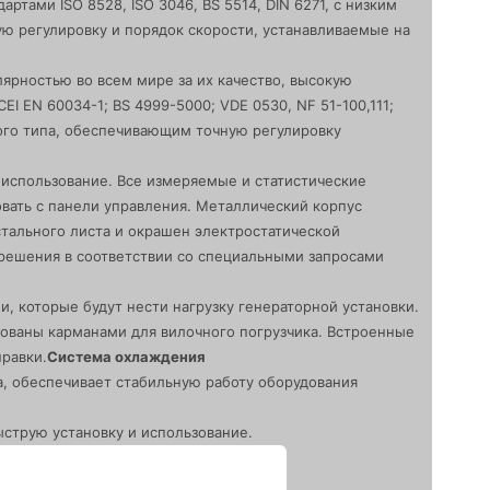
тами ISO 8528, ISO 3046, BS 5514, DIN 6271, с низким
ю регулировку и порядок скорости, устанавливаемые на
ярностью во всем мире за их качество, высокую
 EN 60034-1; BS 4999-5000; VDE 0530, NF 51-100,111;
ого типа, обеспечивающим точную регулировку
 использование. Все измеряемые и статистические
вать с панели управления. Металлический корпус
стального листа и окрашен электростатической
решения в соответствии со специальными запросами
, которые будут нести нагрузку генераторной установки.
ованы карманами для вилочного погрузчика. Встроенные
равки.
Система охлаждения
, обеспечивает стабильную работу оборудования
струю установку и использование.