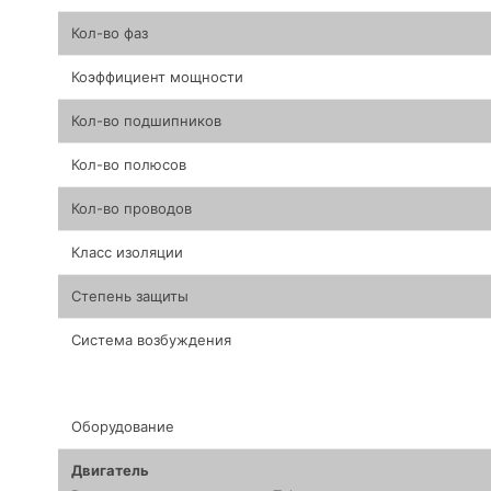
Кол-во фаз
Коэффициент мощности
Кол-во подшипников
Кол-во полюсов
Кол-во проводов
Класс изоляции
Степень защиты
Система возбуждения
Оборудование
Двигатель