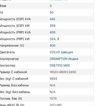
Фаза
3
Hz
50
Мощность (ESP) kVA
445
Мощность (ESP) kW
356
Мощность (PRP) kVA
406
Мощность (PRP) kW
324
,
8
Напряжение (V)
400
Двигатель
VOLVO Швеция
Альтернатор
CROMPTON Индия
Контролер
DSE7310 MKII
Размер С кабиной
1650x4800x2450
Вес (kg) С кабиной
4693
Размер Без кабины
N/A
Вес (kg) Без кабины
N/A
Топлив. бак (lt)
1570
Звук dB(A) @ 7m
(62=98)