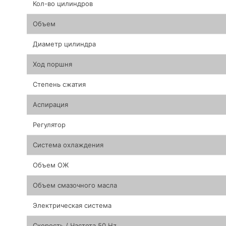
Кол-во цилиндров
Объем
Диаметр цилиндра
Ход поршня
Степень сжатия
Аспирация
Регулятор
Система охлаждения
Объем ОЖ
Объем смазочного масла
Электрическая система
Скорость / Частота 50 Hz