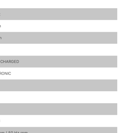
t
m
m
OCHARGED
RONIC
C
pm / 50 Hz rpm