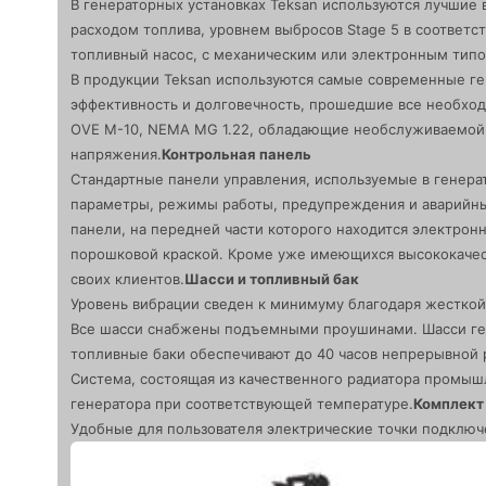
В генераторных установках Teksan используются лучшие в
расходом топлива, уровнем выбросов Stage 5 в соответс
топливный насос, с механическим или электронным типо
В продукции Teksan используются самые современные ге
эффективность и долговечность, прошедшие все необходим
OVE M-10, NEMA MG 1.22, обладающие необслуживаемой 
напряжения.
Контрольная панель
Стандартные панели управления, используемые в генера
параметры, режимы работы, предупреждения и аварийные
панели, на передней части которого находится электрон
порошковой краской. Кроме уже имеющихся высококачест
своих клиентов.
Шасси и топливный бак
Уровень вибрации сведен к минимуму благодаря жесткой 
Все шасси снабжены подъемными проушинами. Шасси ген
топливные баки обеспечивают до 40 часов непрерывной 
Система, состоящая из качественного радиатора промыш
генератора при соответствующей температуре.
Комплект 
Удобные для пользователя электрические точки подключе