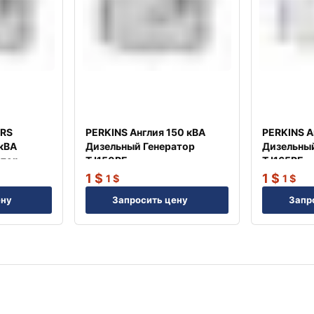
RS
PERKINS Англия 150 кВА
PERKINS А
 кВА
Дизельный Генератор
Дизельный
атор
TJ150PE
TJ165PE
1
$
1
$
1
$
1
$
ену
Запросить цену
Запр