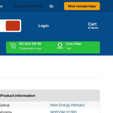
Currency switcher
Мои генераторы
ми
En
Cart
Login
items
90 023 00 55
Live Chat
Позвоните нам
Чат
Product information
Бренд
Next Energy Partners
Модель
NEPCOM-YC385