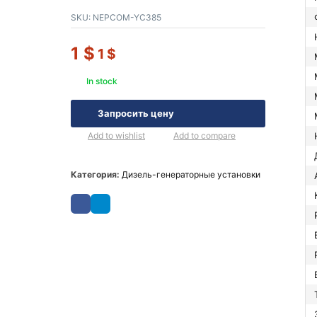
SKU:
NEPCOM-YC385
1
$
1
$
In stock
Запросить цену
Add to wishlist
Add to compare
Категория:
Дизель-генераторные установки