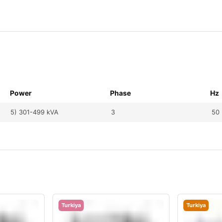
Power
Phase
Hz
5) 301-499 kVA
3
50
Turkiya
Turkiya