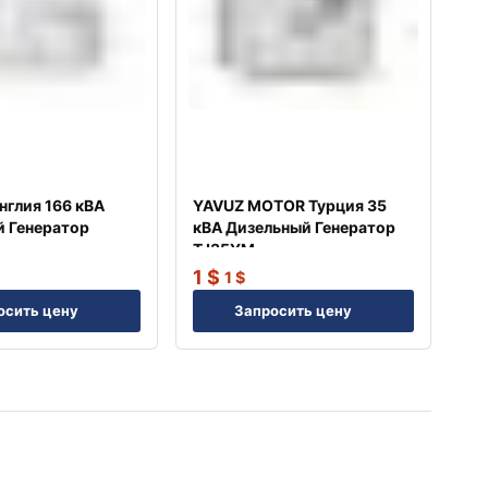
нглия 166 кВА
YAVUZ MOTOR Турция 35
 Генератор
кВА Дизельный Генератор
TJ35YM
1
$
1
$
осить цену
Запросить цену