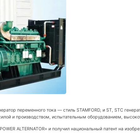
нератор переменного тока — стиль STAMFORD, и ST, STC генера
 силой и производством, испытательным оборудованием, высок
IPOWER ALTERNATOR» и получил национальный патент на изобрет