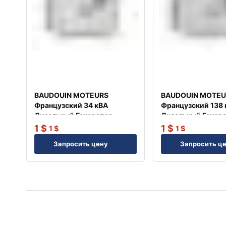
BAUDOUIN MOTEURS
BAUDOUIN MOTEU
Французский 34 кВА
Французский 138
Дизельный Генератор
Дизельный Генер
TJ35BD
TJ140BD
1
$
1
$
1
$
1
$
Запросить цену
Запросить ц