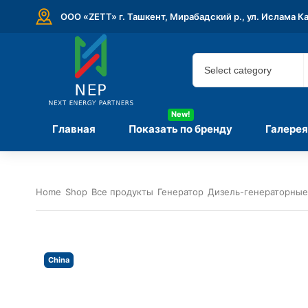
ООО «ZETT» г. Ташкент, Мирабадский р., ул. Ислама К
New!
Главная
Показать по бренду
Галерея
Home
Shop
Все продукты
Генератор
Дизель-генераторные
China