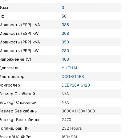
Фаза
3
Hz
50
Мощность (ESP) kVA
385
Мощность (ESP) kW
308
Мощность (PRP) kVA
350
Мощность (PRP) kW
280
Напряжение (V)
400
Двигатель
YUCHAI
Альтернатор
DCG-314ES
Контролер
DEEPSEA 6120
Размер С кабиной
N/A
Вес (kg) С кабиной
N/A
Размер Без кабины
3000x1130x1800
Вес (kg) Без кабины
2470
Топлив. бак (lt)
232 Hours
Звук dB(A) @ 7m
(63=98)