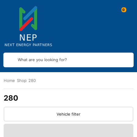
What are you looking for?
Home
Shop
280
280
Vehicle filter