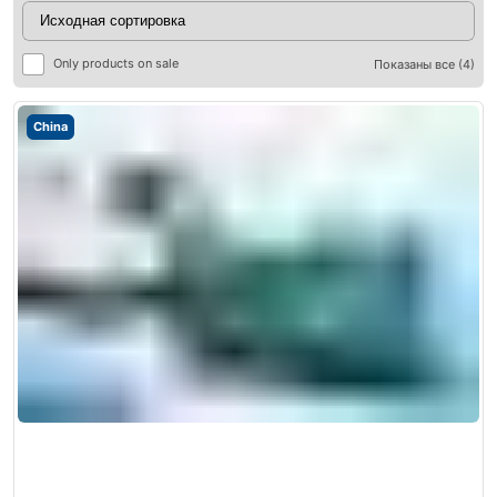
Only products on sale
Показаны все (4)
China
ры
ры
я