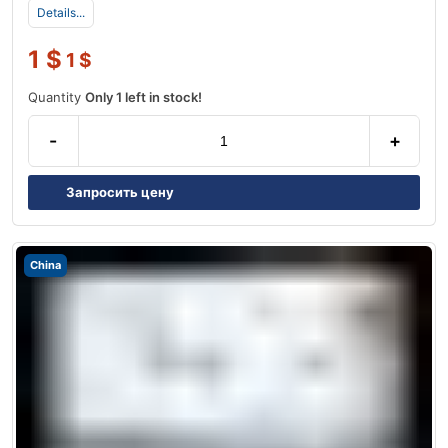
Details...
1
$
1
$
Quantity
Only 1 left in stock!
-
+
Запросить цену
China