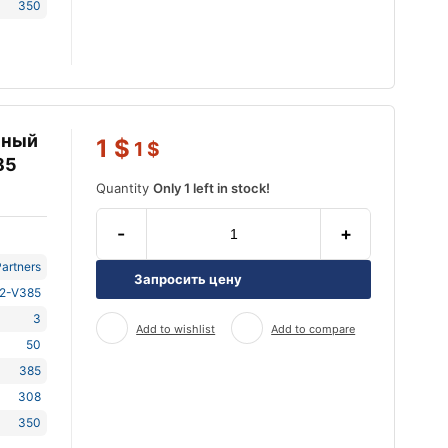
350
ьный
1
$
1
$
85
Quantity
Only 1 left in stock!
-
+
artners
Запросить цену
2-V385
3
Add to wishlist
Add to compare
50
385
308
350