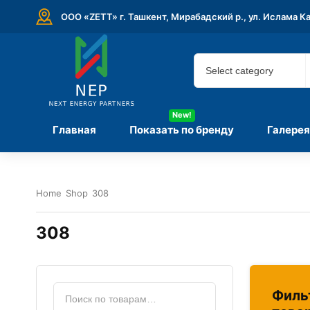
ООО «ZETT» г. Ташкент, Мирабадский р., ул. Ислама К
New!
Главная
Показать по бренду
Галерея
Home
Shop
308
308
Филь