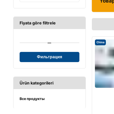
това
Fiyata göre filtrele
—
China
Фильтрация
Ürün kategorileri
Все продукты
UPS