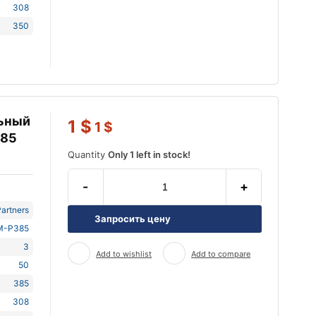
308
350
льный
1
$
1
$
385
Quantity
Only 1 left in stock!
-
+
artners
Запросить цену
M-P385
3
Add to wishlist
Add to compare
50
385
308