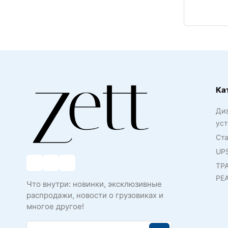
Ка
Ди
уст
Ста
UP
ТР
РЕ
Что внутри: новинки, эксклюзивные
распродажи, новости о грузовиках и
многое другое!