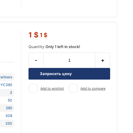
1
$
1
$
Quantity
Only 1 left in stock!
-
+
Запросить цену
artners
-YC385
Add to wishlist
Add to compare
3
50
385
308
350