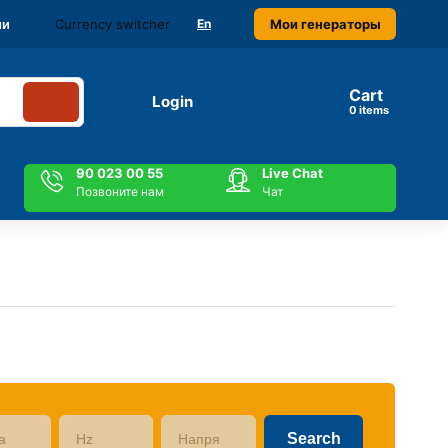
Currency switcher
Мои генераторы
ми
En
Cart
Login
items
90 023 00 55
Live Chat
Позвоните нам
Чат