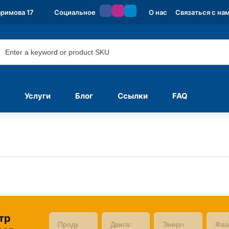
аримова 17
Социальное
О нас
Связаться с на
Услуги
Блог
Ссылки
FAQ
тр