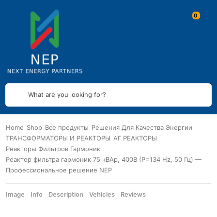
What are you looking for?
Home
Shop
Все продукты
Решения Для Качества Энергии
ТРАНСФОРМАТОРЫ И РЕАКТОРЫ
АГ РЕАКТОРЫ
Реакторы Фильтров Гармоник
Реактор фильтра гармоник 75 кВАр, 400В (P=134 Hz, 50 Гц) —
Профессиональное решение NEP
Image
Info
Description
Vehicles
Reviews