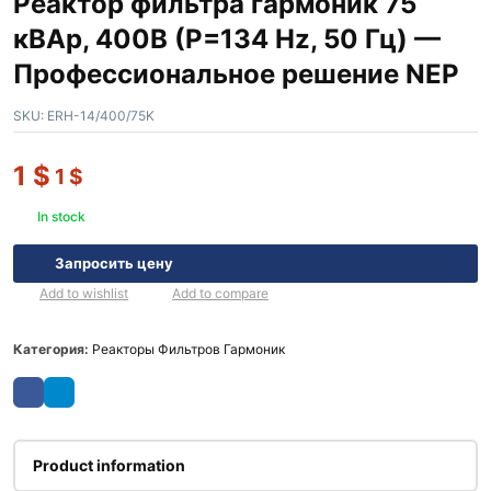
Реактор фильтра гармоник 75
кВАр, 400В (P=134 Hz, 50 Гц) —
Профессиональное решение NEP
SKU:
ERH-14/400/75K
1
$
1
$
In stock
Запросить цену
Add to wishlist
Add to compare
Категория:
Реакторы Фильтров Гармоник
Product information