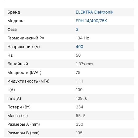
Бренд
ELEKTRA Elektronik
Модель
ERH 14/400/75K
Фаза
3
Гармонический P=
134 Hz
Напряжение (V)
400
Hz
50
Линейный
1.37xIrms
Мощность (kVAr)
75
Индуктивность (мГн)
1, 11
Iı(A)
109
Irms(A)
109, 6
Потери (Вт)
334
Масса (кг)
55, 5
Размеры A (mm)
350
Размеры B (mm)
195