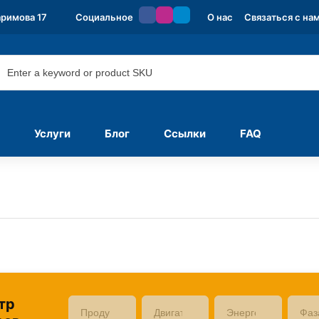
аримова 17
Социальное
О нас
Связаться с на
Услуги
Блог
Ссылки
FAQ
тр