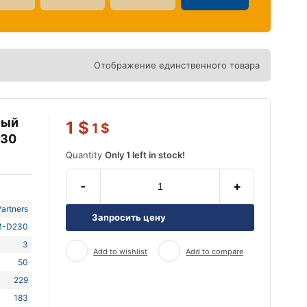
Отображение единственного товара
ный
1
$
1
$
230
Quantity
Only 1 left in stock!
-
+
artners
Запросить цену
-D230
3
Add to wishlist
Add to compare
50
229
183