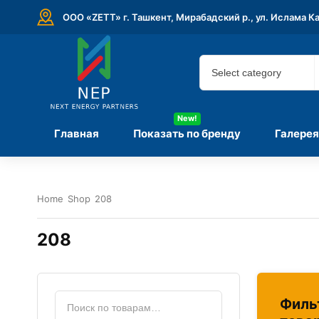
ООО «ZETT» г. Ташкент, Мирабадский р., ул. Ислама К
New!
Главная
Показать по бренду
Галерея
Home
Shop
208
208
Филь