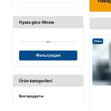
това
Fiyata göre filtrele
—
China
Фильтрация
Ürün kategorileri
Все продукты
UPS