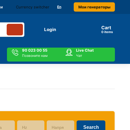
Currency switcher
Мои генераторы
ми
En
Cart
Login
items
90 023 00 55
Live Chat
Позвоните нам
Чат