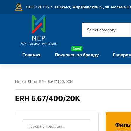
ООО «ZETT» г. Ташкент, Мирабадский р., ул. Ислама К
New!
Главная
Показать по бренду
Галерея
Home
Shop
ERH 5.67/400/20K
ERH 5.67/400/20K
Филь