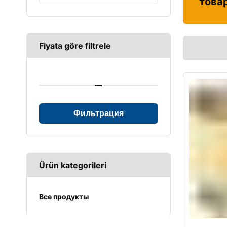
това
Fiyata göre filtrele
—
Фильтрация
Ürün kategorileri
Все продукты
UPS