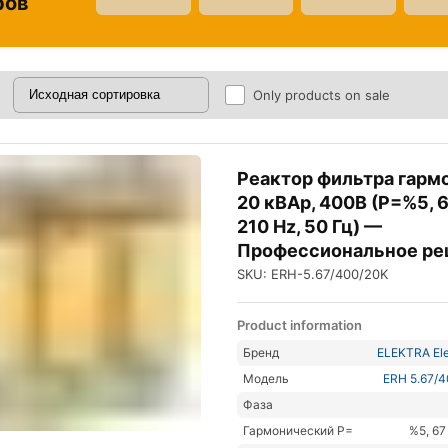
ров
Only products on sale
Реактор фильтра гарм
20 кВАр, 400В (P=%5, 
210 Hz, 50 Гц) —
Профессиональное ре
SKU: ERH-5.67/400/20K
Product information
Бренд
ELEKTRA Ele
Модель
ERH 5.67/
Фаза
Гармонический P=
%5, 67