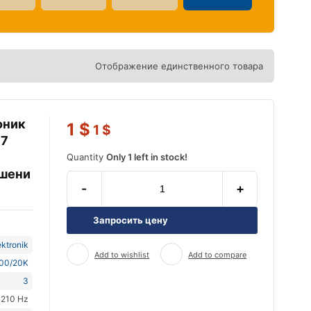
Отображение единственного товара
оник
1
$
1
$
67
Quantity
Only 1 left in stock!
шени
-
+
Запросить цену
ktronik
Add to wishlist
Add to compare
400/20K
3
 210 Hz