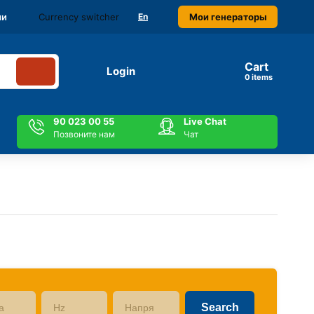
Currency switcher
Мои генераторы
ми
En
Cart
Login
items
90 023 00 55
Live Chat
Позвоните нам
Чат