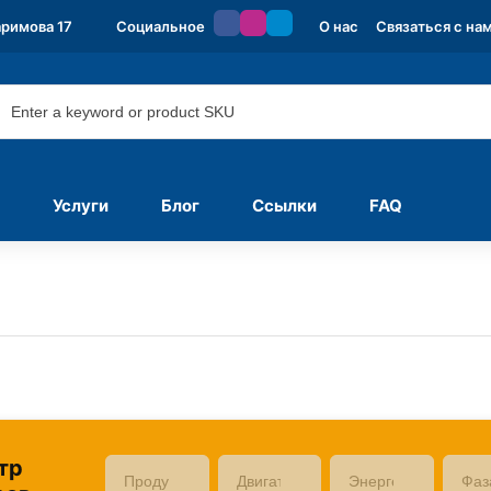
аримова 17
Социальное
О нас
Связаться с на
Услуги
Блог
Ссылки
FAQ
тр