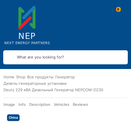
What are you looking for?
Home
Shop
Все продукты
Генератор
Дизель-генераторные установки
Deutz 229 кВА Дизельный Генератор NEPCOM-D230
Image
Info
Description
Vehicles
Reviews
China