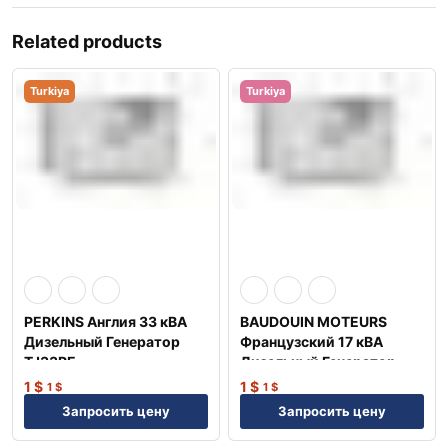
Related products
Turkiya
Turkiya
PERKINS Англия 33 кВА
BAUDOUIN MOTEURS
Дизельный Генератор
Французский 17 кВА
TJ33PE
Дизельный Генератор
TJ15BD
1
$
1
$
1
$
1
$
Запросить цену
Запросить цену