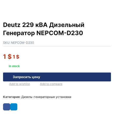
Deutz 229 кВА Дизельный
Генератор NEPCOM-D230
SKU:
NEPCOM-D230
1
$
1
$
In stock
Запросить цену
Add to wishlist
Add to compare
Категория:
Дизель-генераторные установки