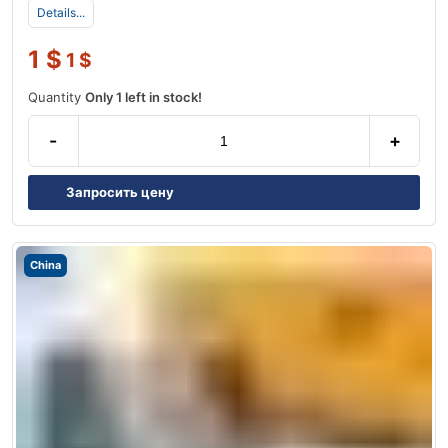
Details...
1
$
1
$
Quantity
Only 1 left in stock!
-
+
Запросить цену
China