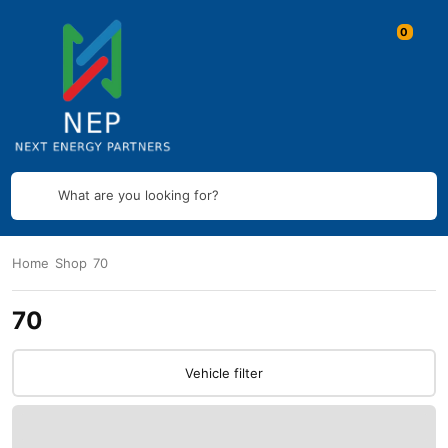
What are you looking for?
Home
Shop
70
70
Vehicle filter