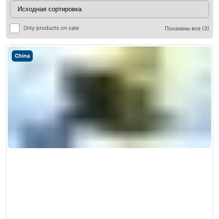
Only products on sale
Показаны все (3)
China
ры
ры
я