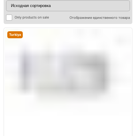
Only products on sale
Отображение единственного товара
Turkiya
ры
ры
я