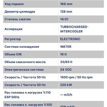
Ход поршня
166 mm
Диаметр цилиндра
128 mm
Степень сжатия
14:01
TURBOCHARGED-
Аспирация
INTERCOOLER
Регулятор
ELECTRONIC
Система охлаждения
WATER
Объем ОЖ
16 lt
Объем смазочного масла
35/65 lt
Электрическая система
24 VDC
Скорость / Частота 50 Hz
1500 rpm / 50 Hz rpm
Скорость / Частота 50 Hz
220 kW
Рас.топлива п.нагрузке %110
— m3/h
ESP 50Hz
Рас.топлива п. нагрузке %100
109 m3/h