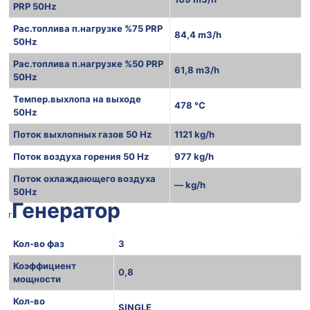
PRP 50Hz
Рас.топлива п.нагрузке %75 PRP
84,4 m3/h
50Hz
Рас.топлива п.нагрузке %50 PRP
61,8 m3/h
50Hz
Темпер.выхлопа на выходе
478 °C
50Hz
Поток выхлопных газов 50 Hz
1121 kg/h
Поток воздуха горения 50 Hz
977 kg/h
Поток охлаждающего воздуха
— kg/h
50Hz
Генератор
r
Кол-во фаз
3
Коэффициент
0,8
мощности
Кол-во
SINGLE