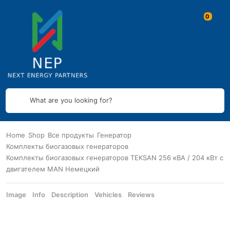
What are you looking for?
Home
Shop
Все продукты
Генератор
Комплекты биогазовых генераторов
Комплекты биогазовых генераторов TEKSAN 256 кВА / 204 кВт с
двигателем MAN Немецкий
Image
Info
Description
Vehicles
Reviews