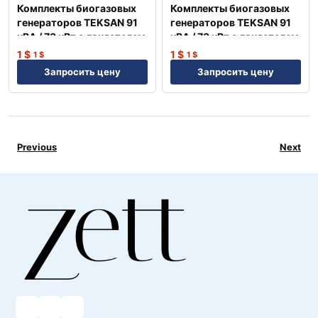
Комплекты биогазовых
Комплекты биогазовых
генераторов TEKSAN 91
генераторов TEKSAN 91
кВА / 73 кВт с двигателем
кВА / 73 кВт с двигателем
MAN Немецкий
MAN Немецкий
1
$
1
$
1
$
1
$
Запросить цену
Запросить цену
Previous
Next