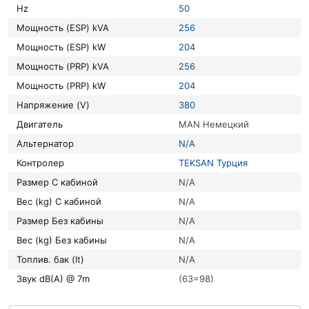
Hz
50
Мощность (ESP) kVA
256
Мощность (ESP) kW
204
Мощность (PRP) kVA
256
Мощность (PRP) kW
204
Напряжение (V)
380
Двигатель
MAN Немецкий
Альтернатор
N/A
Контролер
TEKSAN Турция
Размер С кабиной
N/A
Вес (kg) С кабиной
N/A
Размер Без кабины
N/A
Вес (kg) Без кабины
N/A
Топлив. бак (lt)
N/A
Звук dB(A) @ 7m
(63=98)