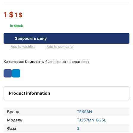
1
$
1
$
In stock
Запросить цену
Add to wishlist
Add to compare
Категория:
Комплекты биогазовых генераторов
Product information
Бренд
TEKSAN
Модель
TJ257MN-BG5L
Фаза
3