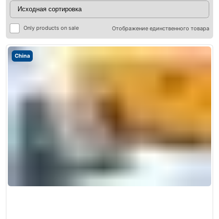
Only products on sale
Отображение единственного товара
China
ры
ры
я