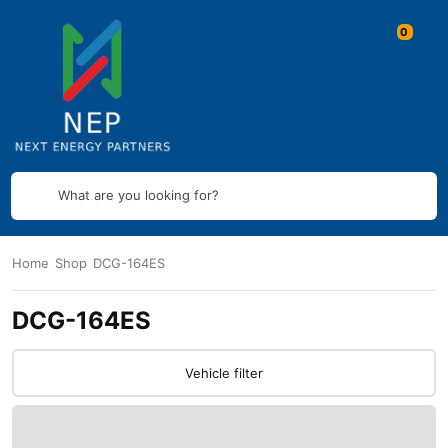
What are you looking for?
Home
Shop
DCG-164ES
DCG-164ES
Vehicle filter