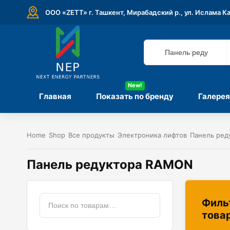
ООО «ZETT» г. Ташкент, Мирабадский р., ул. Ислама К
New!
Главная
Показать по бренду
Галерея
Home
Shop
Все продукты
Электроника лифтов
Панель ре
Панель редуктора RAMON
Филь
това