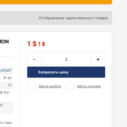
Отображение единственного товара
MON
1
$
1
$
-
+
UPSET
Запросить цену
IP 42
17
Add to wishlist
Add to compare
Е PG-
50
го тока