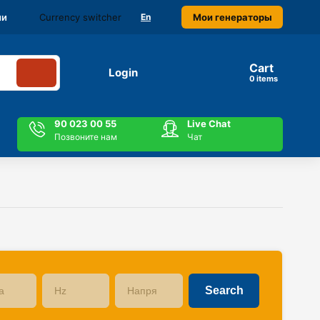
Currency switcher
Мои генераторы
ми
En
Cart
Login
items
90 023 00 55
Live Chat
Позвоните нам
Чат