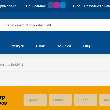
аримова 17
Социальное
О нас
Связаться с на
Услуги
Блог
Ссылки
FAQ
дуктора RAMON
тр
ров