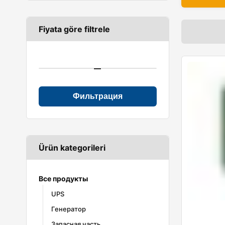
Fiyata göre filtrele
—
Фильтрация
Ürün kategorileri
Все продукты
UPS
Генератор
Defender Series
MA Series
Запасная часть