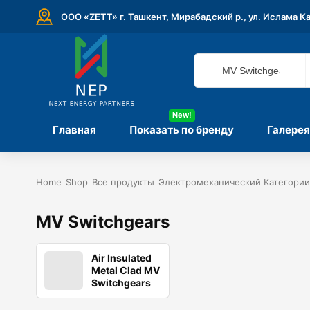
ООО «ZETT» г. Ташкент, Мирабадский р., ул. Ислама К
New!
Главная
Показать по бренду
Галерея
Home
Shop
Все продукты
Электромеханический Категории
MV Switchgears
Air Insulated
Metal Clad MV
Switchgears