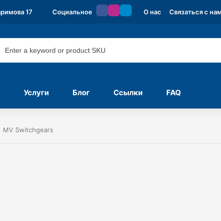
аримова 17
Социальное
О нас
Связаться с на
Услуги
Блог
Ссылки
FAQ
MV Switchgears