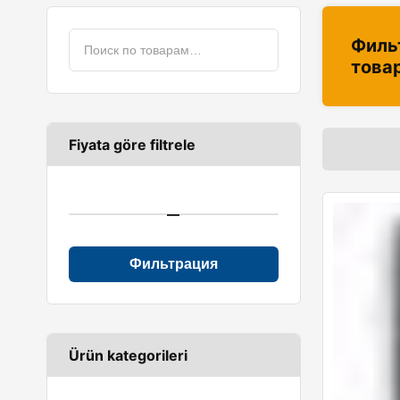
Филь
това
Fiyata göre filtrele
—
Фильтрация
Ürün kategorileri