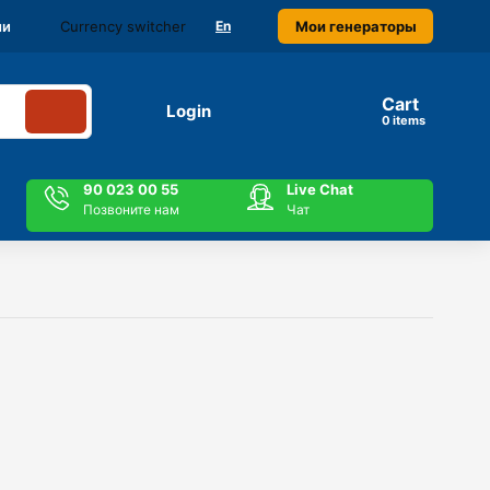
Currency switcher
Мои генераторы
ми
En
Cart
Login
items
90 023 00 55
Live Chat
Позвоните нам
Чат