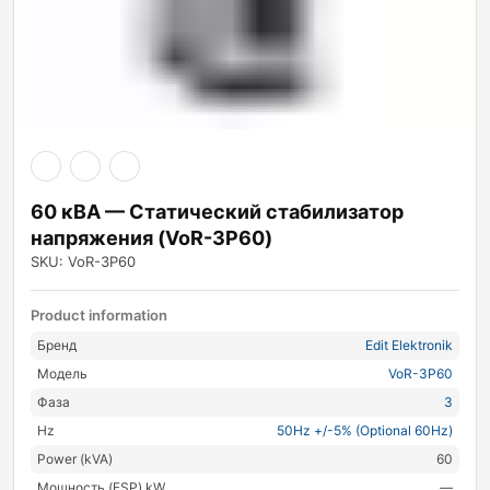
60 кВА — Статический стабилизатор
напряжения (VoR-3P60)
SKU: VoR-3P60
Product information
Бренд
Edit Elektronik
Модель
VoR-3P60
Фаза
3
Hz
50Hz +/-5% (Optional 60Hz)
Power (kVA)
60
Мощность (ESP) kW
—