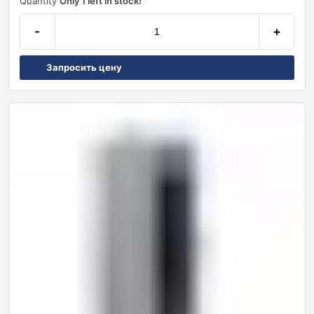
Quantity
Only 1 left in stock!
-
+
Запросить цену