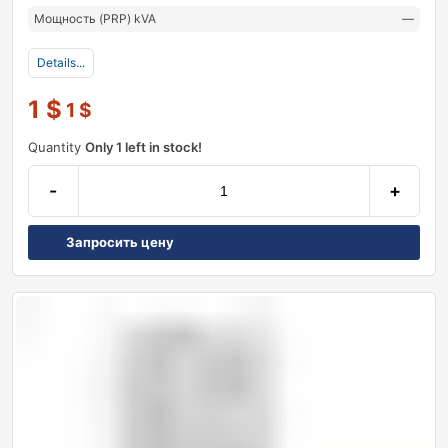
Мощность (PRP) kVA
—
Details...
1
$
1
$
Quantity
Only 1 left in stock!
-
+
Запросить цену