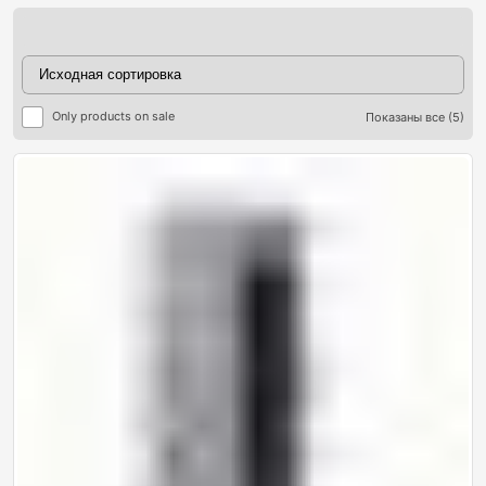
Only products on sale
Показаны все (5)
ры
ры
я