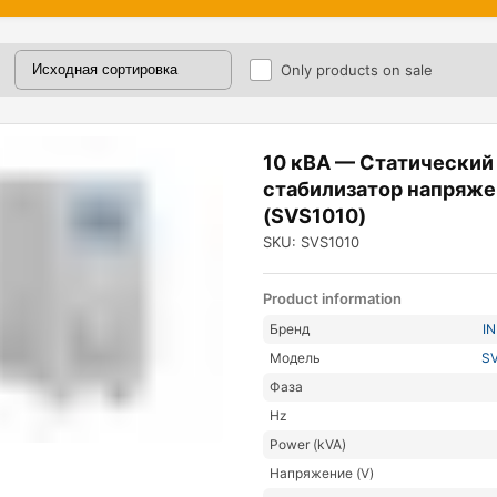
Only products on sale
10 кВА — Статический
стабилизатор напряже
(SVS1010)
SKU: SVS1010
Product information
Бренд
I
Модель
SV
Фаза
Hz
Power (kVA)
Напряжение (V)