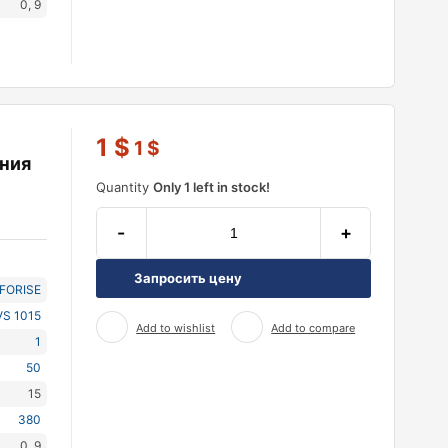
0, 9
1
$
1
$
ния
Quantity
Only 1 left in stock!
-
+
Запросить цену
NFORISE
VS 1015
Add to wishlist
Add to compare
1
50
15
380
0, 9