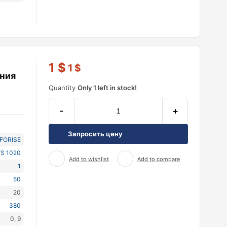
1
$
1
$
ния
Quantity
Only 1 left in stock!
-
+
Запросить цену
NFORISE
S 1020
Add to wishlist
Add to compare
1
50
20
380
0, 9