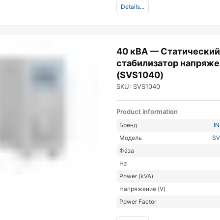
Details...
40 кВА — Статически
стабилизатор напряже
(SVS1040)
SKU: SVS1040
Product information
Бренд
I
Модель
SV
Фаза
Hz
Power (kVA)
Напряжение (V)
Power Factor