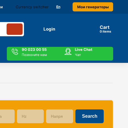
Currency switcher
Мои генераторы
ми
En
Cart
Login
items
90 023 00 55
Live Chat
Позвоните нам
Чат