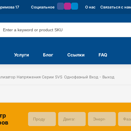
аримова 17
Социальное
О нас
Связаться с на
Услуги
Блог
Ссылки
FAQ
илизатор Напряжения Серии SVS
Однофазный Вход - Выход
тр
ров