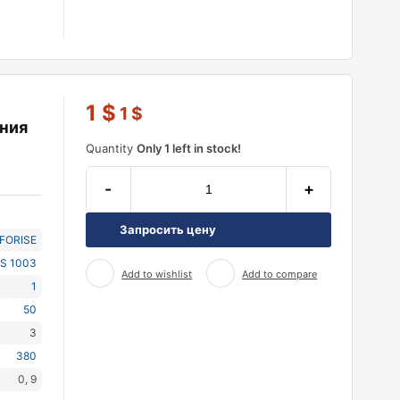
1
$
1
$
ния
Quantity
Only 1 left in stock!
-
+
Запросить цену
NFORISE
S 1003
Add to wishlist
Add to compare
1
50
3
380
0, 9