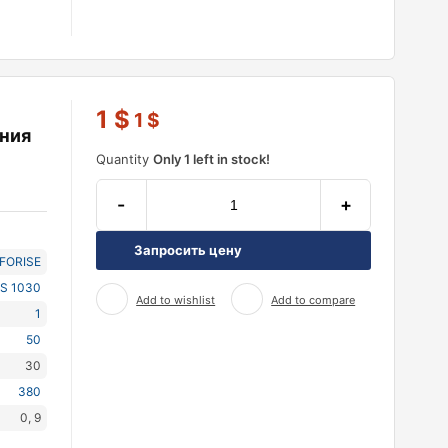
й
1
$
1
$
ния
Quantity
Only 1 left in stock!
-
+
Запросить цену
NFORISE
S 1030
Add to wishlist
Add to compare
1
50
30
380
0, 9