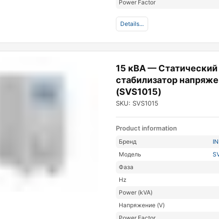
Power Factor
Details...
15 кВА — Статический
стабилизатор напряже
(SVS1015)
SKU: SVS1015
Product information
Бренд
I
Модель
S
Фаза
Hz
Power (kVA)
Напряжение (V)
Power Factor