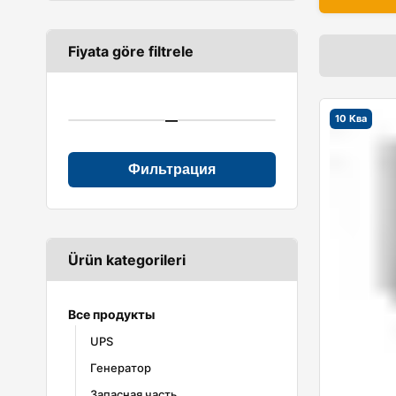
Fiyata göre filtrele
—
10 Ква
Фильтрация
Ürün kategorileri
Все продукты
UPS
Генератор
Defender Series
MA Series
Запасная часть