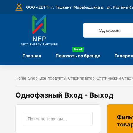
ООО «ZETT» г. Ташкент, Мирабадский р., ул. Ислама К
New!
Главная
Показать по бренду
Галерея
Home
Shop
Все продукты
Стабилизатор
Статический Стаб
Однофазный Вход - Выход
Филь
това