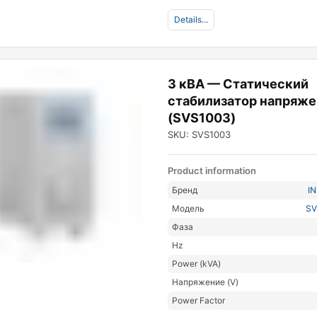
Details...
3 кВА — Статический
стабилизатор напряже
(SVS1003)
SKU: SVS1003
Product information
Бренд
I
Модель
SV
Фаза
Hz
Power (kVA)
Напряжение (V)
Power Factor