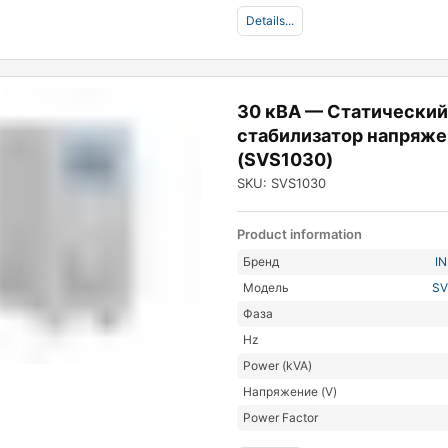
Details...
30 кВА — Статически
стабилизатор напряже
(SVS1030)
SKU: SVS1030
Product information
Бренд
I
Модель
SV
Фаза
Hz
Power (kVA)
Напряжение (V)
Power Factor