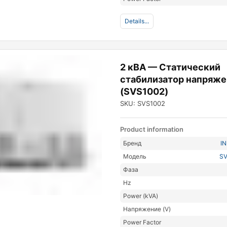
Details...
2 кВА — Статический
стабилизатор напряже
(SVS1002)
SKU: SVS1002
Product information
Бренд
I
Модель
SV
Фаза
Hz
Power (kVA)
Напряжение (V)
Power Factor