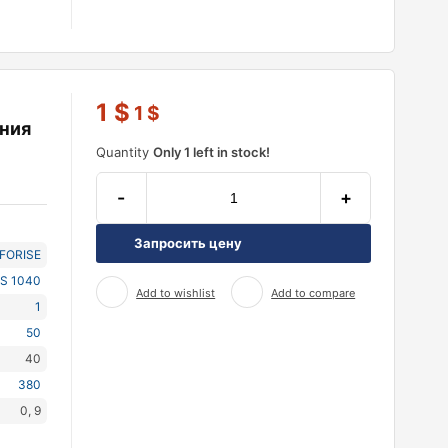
й
1
$
1
$
ния
Quantity
Only 1 left in stock!
-
+
Запросить цену
NFORISE
S 1040
Add to wishlist
Add to compare
1
50
40
380
0, 9