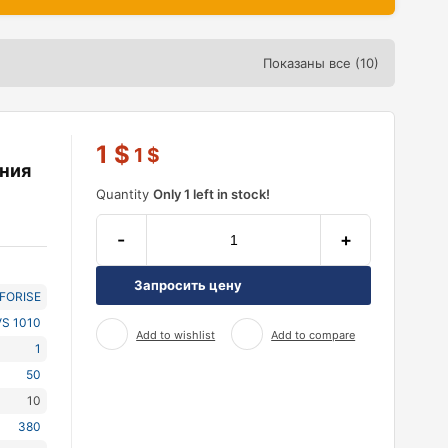
Показаны все (10)
1
$
1
$
ния
Quantity
Only 1 left in stock!
-
+
Запросить цену
NFORISE
S 1010
Add to wishlist
Add to compare
1
50
10
380