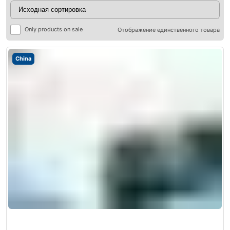
Only products on sale
Отображение единственного товара
China
ры
ры
я