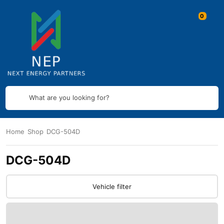
What are you looking for?
Home
Shop
DCG-504D
DCG-504D
Vehicle filter