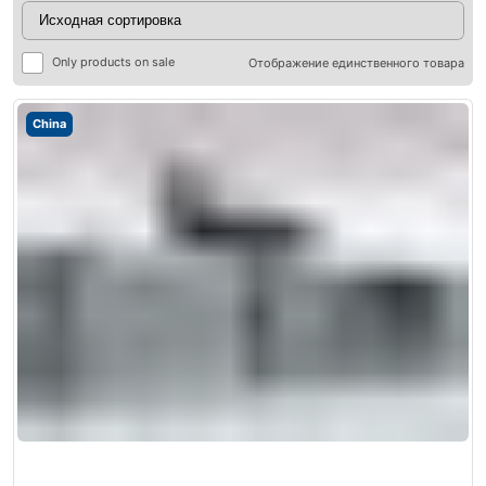
Only products on sale
Отображение единственного товара
China
ры
ры
я