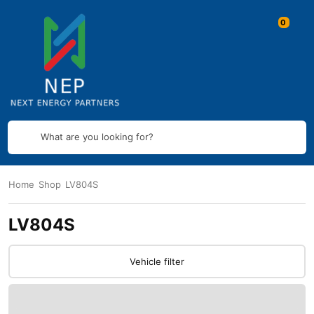
What are you looking for?
Home
Shop
LV804S
LV804S
Vehicle filter