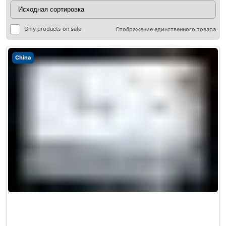
Only products on sale
Отображение единственного товара
China
ры
ры
я