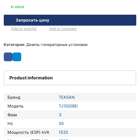
In stock
Запросить цену
Add to wishlist
Add to compare
Категория:
Дизель-генераторные установки
Product information
Бренд
TEKSAN
Модель
TJ1500BD
Фаза
3
Hz
50
Мощность (ESP) kVA
1532