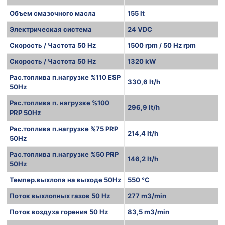
Объем смазочного масла
155 lt
Электрическая система
24 VDC
Скорость / Частота 50 Hz
1500 rpm / 50 Hz rpm
Скорость / Частота 50 Hz
1320 kW
Рас.топлива п.нагрузке %110 ESP
330,6 lt/h
50Hz
Рас.топлива п. нагрузке %100
296,9 lt/h
PRP 50Hz
Рас.топлива п.нагрузке %75 PRP
214,4 lt/h
50Hz
Рас.топлива п.нагрузке %50 PRP
146,2 lt/h
50Hz
Темпер.выхлопа на выходе 50Hz
550 °C
Поток выхлопных газов 50 Hz
277 m3/min
Поток воздуха горения 50 Hz
83,5 m3/min