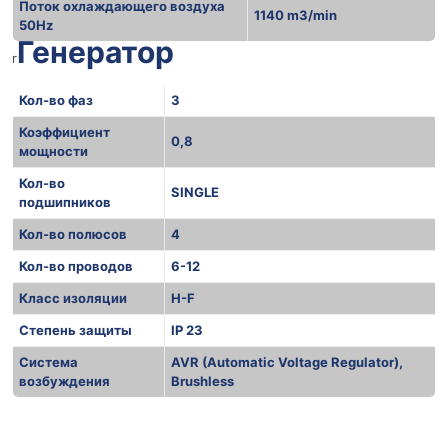
Поток охлаждающего воздуха
1140 m3/min
50Hz
Генератор
r
Кол-во фаз
3
Коэффициент
0,8
мощности
Кол-во
SINGLE
подшипников
Кол-во полюсов
4
Кол-во проводов
6-12
Класс изоляции
H-F
Степень защиты
IP 23
Система
AVR (Automatic Voltage Regulator),
возбуждения
Brushless
r
r