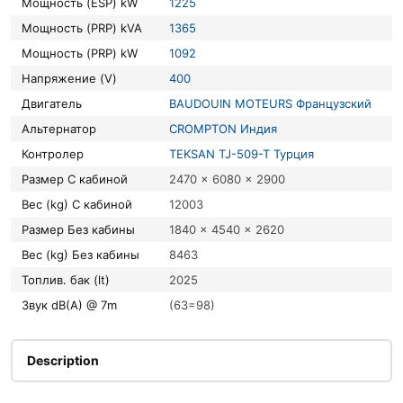
Мощность (ESP) kW
1225
Мощность (PRP) kVA
1365
Мощность (PRP) kW
1092
Напряжение (V)
400
Двигатель
BAUDOUIN MOTEURS Французский
Альтернатор
CROMPTON Индия
Контролер
TEKSAN TJ-509-T Турция
Размер С кабиной
2470 x 6080 x 2900
Вес (kg) С кабиной
12003
Размер Без кабины
1840 x 4540 x 2620
Вес (kg) Без кабины
8463
Топлив. бак (lt)
2025
Звук dB(A) @ 7m
(63=98)
Description