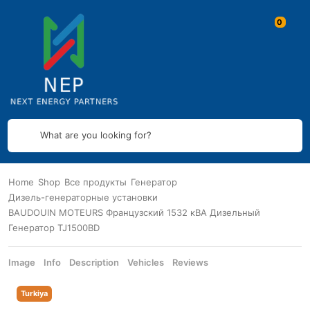
What are you looking for?
Home
Shop
Все продукты
Генератор
Дизель-генераторные установки
BAUDOUIN MOTEURS Французский 1532 кВА Дизельный
Генератор TJ1500BD
Image
Info
Description
Vehicles
Reviews
Turkiya