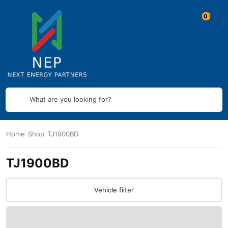
What are you looking for?
Home
Shop
TJ1900BD
TJ1900BD
Vehicle filter