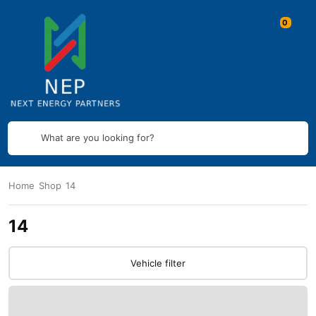
What are you looking for?
Home
Shop
14
14
Vehicle filter