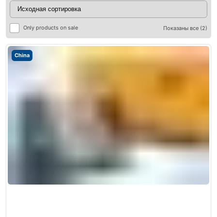
Only products on sale
Показаны все (2)
China
ры
ры
я