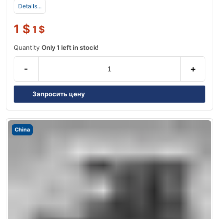
Details...
1
$
1
$
Quantity
Only 1 left in stock!
-
+
Запросить цену
China