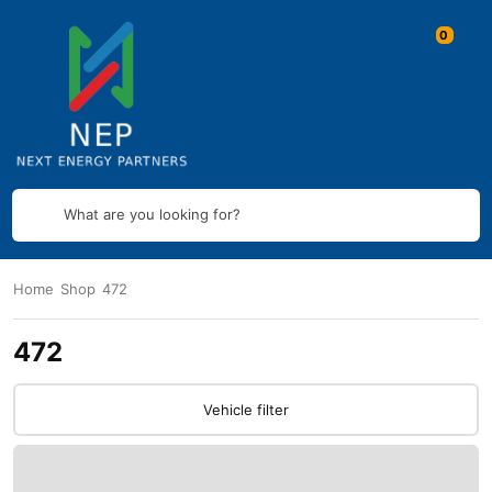
What are you looking for?
Home
Shop
472
472
Vehicle filter