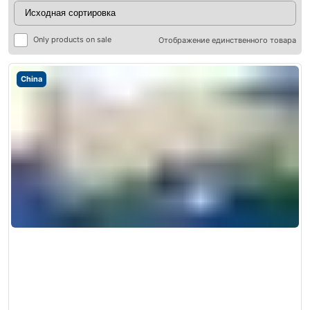
Only products on sale
Отображение единственного товара
China
ры
ры
я