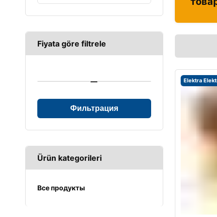
това
Fiyata göre filtrele
—
Elektra Elek
Фильтрация
Ürün kategorileri
Все продукты
UPS