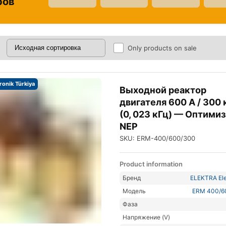
ров
Only products on sale
tronik Türkiya
Выходной реактор
двигателя 600 А / 300 
(0, 023 кГц) — Оптими
NEP
SKU: ERM-400/600/300
Product information
Бренд
ELEKTRA Ele
Модель
ERM 400/6
Фаза
Напряжение (V)