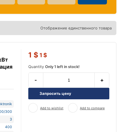
Отображение единственного товара
1
$
1
$
кВт
зация
Quantity
Only 1 left in stock!
-
+
Запросить цену
ktronik
Add to wishlist
Add to compare
00/300
3
400