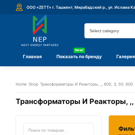
ООО «ZETT» г. Ташкент, Мирабадский р., ул. Ислама К
New!
Главная
Показать по бренду
Галерея
Home
Shop
Трансформаторы И Реакторы, ,, 600, 3, 50, 600
Трансформаторы И Реакторы, ,, 
Филь