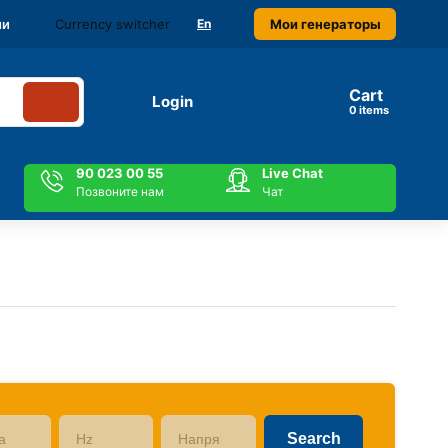
Currency switcher
Мои генераторы
ми
En
Cart
Login
items
90 023 00 55
Live Chat
Позвоните нам
Чат