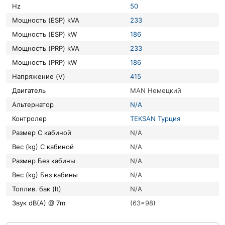
Hz
50
Мощность (ESP) kVA
233
Мощность (ESP) kW
186
Мощность (PRP) kVA
233
Мощность (PRP) kW
186
Напряжение (V)
415
Двигатель
MAN Немецкий
Альтернатор
N/A
Контролер
TEKSAN Турция
Размер С кабиной
N/A
Вес (kg) С кабиной
N/A
Размер Без кабины
N/A
Вес (kg) Без кабины
N/A
Топлив. бак (lt)
N/A
Звук dB(A) @ 7m
(63=98)