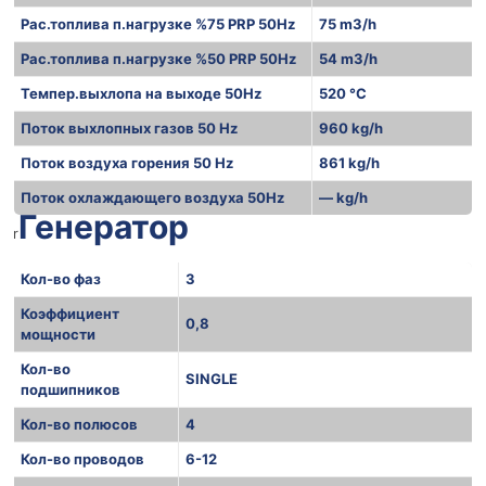
Рас.топлива п.нагрузке %75 PRP 50Hz
75 m3/h
Рас.топлива п.нагрузке %50 PRP 50Hz
54 m3/h
Темпер.выхлопа на выходе 50Hz
520 °C
Поток выхлопных газов 50 Hz
960 kg/h
Поток воздуха горения 50 Hz
861 kg/h
Поток охлаждающего воздуха 50Hz
— kg/h
Генератор
r
Кол-во фаз
3
Коэффициент
0,8
мощности
Кол-во
SINGLE
подшипников
Кол-во полюсов
4
Кол-во проводов
6-12