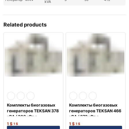
kVA
Related products
Комплекты биогазовых
Комплекты биогазовых
генераторов TEKSAN 378
генераторов TEKSAN 466
кВА / 302 кВт с
кВА / 373 кВт с
двигателем MAN
двигателем PERKINS
1
$
1
$
1
$
1
$
Немецкий
Англия