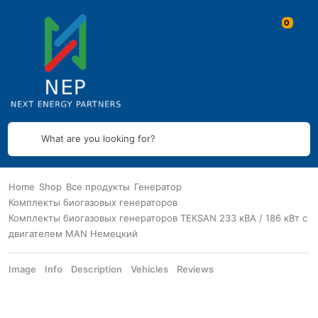
What are you looking for?
Home
Shop
Все продукты
Генератор
Комплекты биогазовых генераторов
Комплекты биогазовых генераторов TEKSAN 233 кВА / 186 кВт с
двигателем MAN Немецкий
Image
Info
Description
Vehicles
Reviews