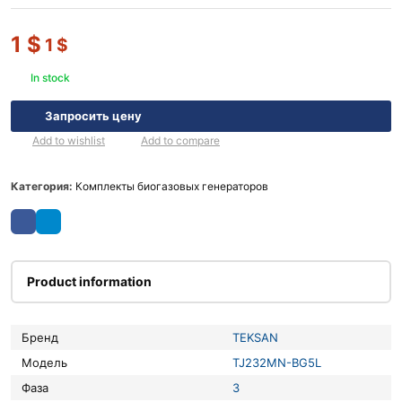
1
$
1
$
In stock
Запросить цену
Add to wishlist
Add to compare
Категория:
Комплекты биогазовых генераторов
Product information
Бренд
TEKSAN
Модель
TJ232MN-BG5L
Фаза
3