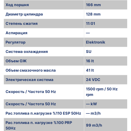
Ход поршня
166 mm
Диаметр цилиндра
128 mm
Степень сжатия
11:01
Аспирация
—
Регулятор
Elektronik
Система охлаждения
SU
Объем ОЖ
16 lt
Объем смазочного масла
41 lt
Электрическая система
24 VDC
1500 rpm / 50 Hz
Скорость / Частота 50 Hz
rpm
Скорость / Частота 50 Hz
— kW
Рас.топлива п.нагрузке %110 ESP 50Hz
— m3/h
Рас.топлива п. нагрузке %100 PRP
99 m3/h
50Hz