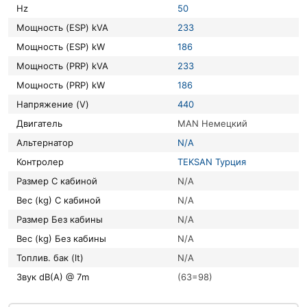
Hz
50
Мощность (ESP) kVA
233
Мощность (ESP) kW
186
Мощность (PRP) kVA
233
Мощность (PRP) kW
186
Напряжение (V)
440
Двигатель
MAN Немецкий
Альтернатор
N/A
Контролер
TEKSAN Турция
Размер С кабиной
N/A
Вес (kg) С кабиной
N/A
Размер Без кабины
N/A
Вес (kg) Без кабины
N/A
Топлив. бак (lt)
N/A
Звук dB(A) @ 7m
(63=98)