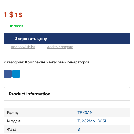
1
$
1
$
In stock
Запросить цену
Add to wishlist
Add to compare
Категория:
Комплекты биогазовых генераторов
Product information
Бренд
TEKSAN
Модель
TJ232MN-BG5L
Фаза
3