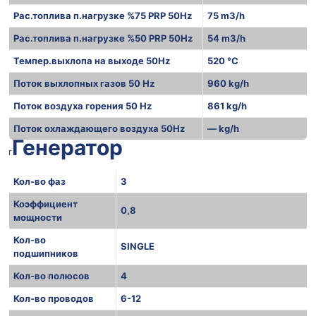
Рас.топлива п.нагрузке %75 PRP 50Hz
75 m3/h
Рас.топлива п.нагрузке %50 PRP 50Hz
54 m3/h
Темпер.выхлопа на выходе 50Hz
520 °C
Поток выхлопных газов 50 Hz
960 kg/h
Поток воздуха горения 50 Hz
861 kg/h
Поток охлаждающего воздуха 50Hz
— kg/h
Генератор
r
Кол-во фаз
3
Коэффициент
0,8
мощности
Кол-во
SINGLE
подшипников
Кол-во полюсов
4
Кол-во проводов
6-12