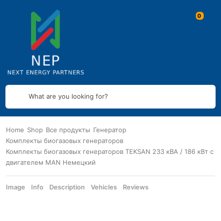
What are you looking for?
Home
Shop
Все продукты
Генератор
Комплекты биогазовых генераторов
Комплекты биогазовых генераторов TEKSAN 233 кВА / 186 кВт с
двигателем MAN Немецкий
Image
Info
Description
Vehicles
Reviews