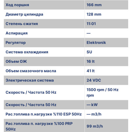
Ход поршня
166 mm
Диаметр цилиндра
128 mm
Степень сжатия
11:01
Аспирация
—
Регулятор
Elektronik
Система охлаждения
SU
Объем ОЖ
16 lt
Объем смазочного масла
41 lt
Электрическая система
24 VDC
1500 rpm / 50 Hz
Скорость / Частота 50 Hz
rpm
Скорость / Частота 50 Hz
— kW
Рас.топлива п.нагрузке %110 ESP 50Hz
— m3/h
Рас.топлива п. нагрузке %100 PRP
99 m3/h
50Hz