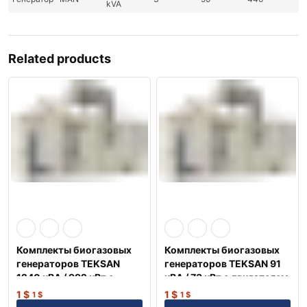
kVA
Related products
Комплекты биогазовых
Комплекты биогазовых
генераторов TEKSAN
генераторов TEKSAN 91
1240 кВА / 992 кВт с
кВА / 73 кВт с двигателем
двигателем PERKINS
MAN Немецкий
1
$
1
$
1
$
1
$
Англия