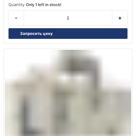
Quantity
Only 1 left in stock!
-
+
Запросить цену