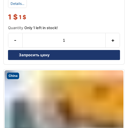
Details...
1
$
1
$
Quantity
Only 1 left in stock!
-
+
Запросить цену
China