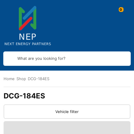
What are you looking for?
Home
Shop
DCG-184ES
DCG-184ES
Vehicle filter