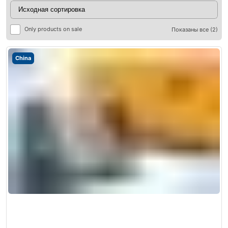
Only products on sale
Показаны все (2)
China
ры
ры
я