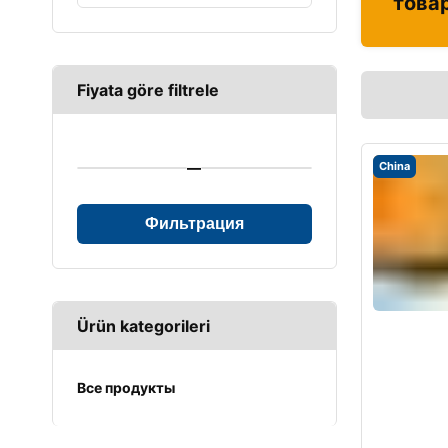
това
Fiyata göre filtrele
—
China
Фильтрация
Ürün kategorileri
Все продукты
UPS