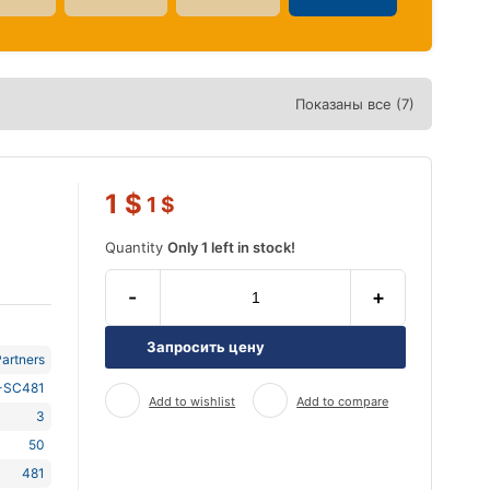
Показаны все (7)
1
$
1
$
Quantity
Only 1 left in stock!
-
+
Запросить цену
artners
-SC481
Add to wishlist
Add to compare
3
50
481