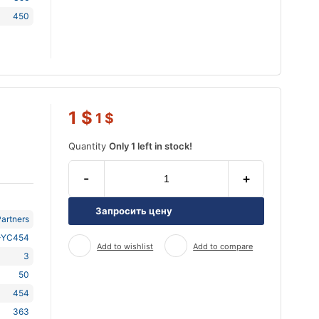
450
1
$
1
$
Quantity
Only 1 left in stock!
-
+
Запросить цену
artners
-YC454
Add to wishlist
Add to compare
3
50
454
363