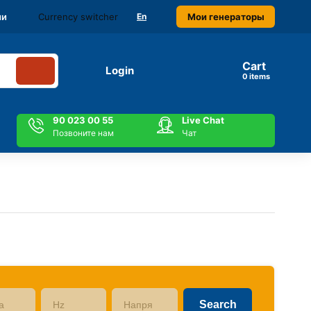
Currency switcher
Мои генераторы
ми
En
Cart
Login
items
90 023 00 55
Live Chat
Позвоните нам
Чат