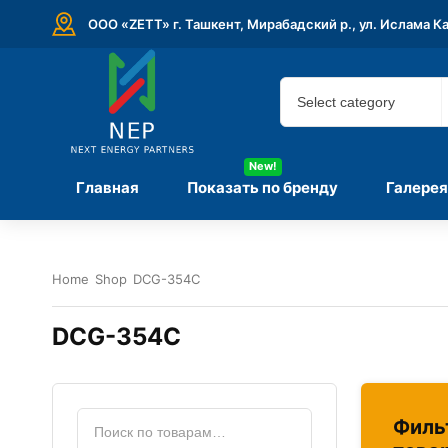
ООО «ZETT» г. Ташкент, Мирабадский р., ул. Ислама К
New!
Главная
Показать по бренду
Галерея
Home
Shop
DCG-354C
DCG-354C
Филь