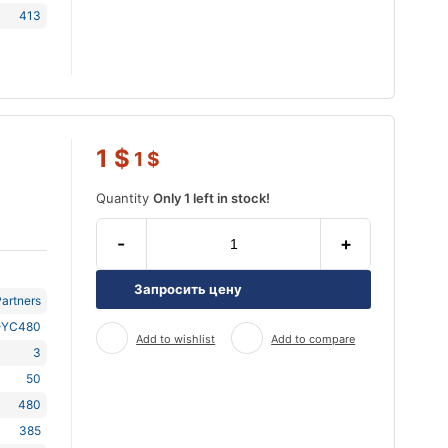
413
1
$
1
$
Quantity
Only 1 left in stock!
-
+
Запросить цену
artners
-YC480
Add to wishlist
Add to compare
3
50
480
385