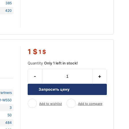
385
420
1
$
1
$
Quantity
Only 1 left in stock!
-
+
Запросить цену
artners
-W550
Add to wishlist
Add to compare
3
50
484