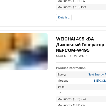
Мощность (ESP) kW
Мощность (PRP) kVA
Details...
WEICHAI 495 кВА
Дизельный Генератор
NEPCOM-W495
SKU: NEPCOM-W495
Product information
Бренд
Next Energy P
Модель
NEPCOM
Фаза
Hz
Мощность (ESP) kVA
Мощность (ESP) kW