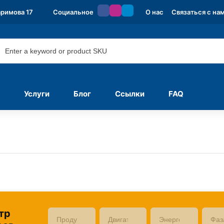
аримова 17
Социальное
О нас
Связаться с на
Услуги
Блог
Ссылки
FAQ
тр