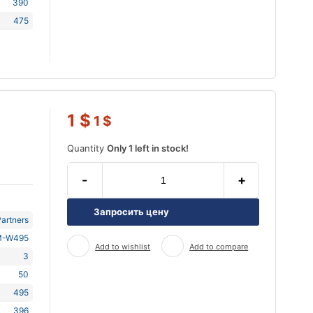
390
475
1
$
1
$
Quantity
Only 1 left in stock!
-
+
Запросить цену
artners
-W495
Add to wishlist
Add to compare
3
50
495
396