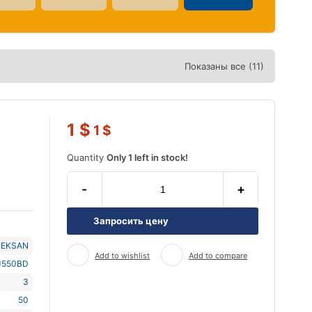
Показаны все (11)
1
$
1
$
Quantity
Only 1 left in stock!
-
+
Запросить цену
TEKSAN
Add to wishlist
Add to compare
J550BD
3
50