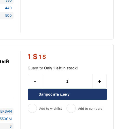
550
440
500
1
$
1
$
ный
Quantity
Only 1 left in stock!
-
+
Запросить цену
Add to wishlist
Add to compare
TEKSAN
J550CM
3