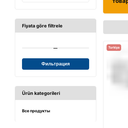
това
Fiyata göre filtrele
—
Turkiya
Фильтрация
Ürün kategorileri
Все продукты
UPS