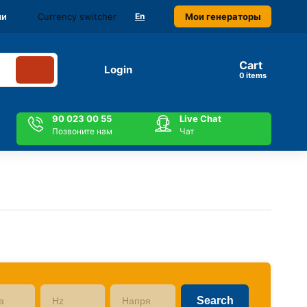
Currency switcher
Мои генераторы
ми
En
Cart
Login
items
90 023 00 55
Live Chat
Позвоните нам
Чат