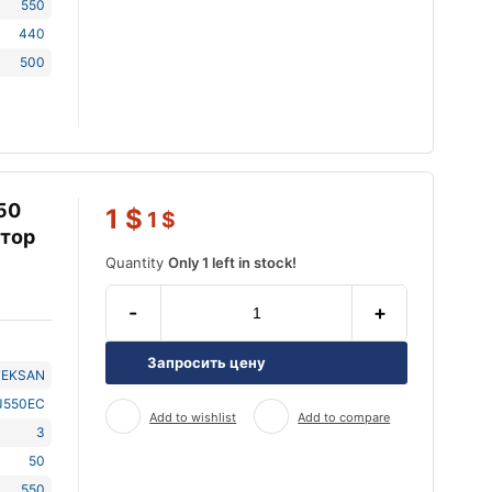
550
440
500
50
1
$
1
$
атор
Quantity
Only 1 left in stock!
-
+
Запросить цену
TEKSAN
J550EC
Add to wishlist
Add to compare
3
50
550