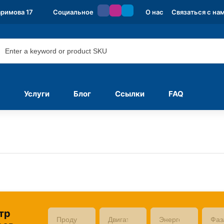
аримова 17
Социальное
О нас
Связаться с на
Услуги
Блог
Ссылки
FAQ
тр