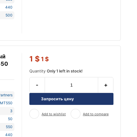
440
500
ый
1
$
1
$
550
Quantity
Only 1 left in stock!
-
+
artners
Запросить цену
-MT550
3
Add to wishlist
Add to compare
50
550
440