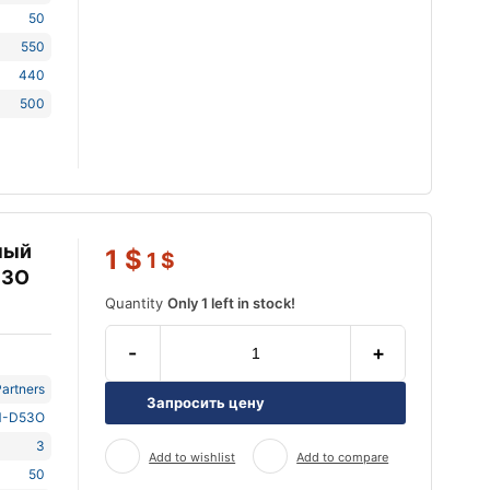
50
550
440
500
ный
1
$
1
$
53O
Quantity
Only 1 left in stock!
-
+
artners
Запросить цену
-D53O
3
Add to wishlist
Add to compare
50