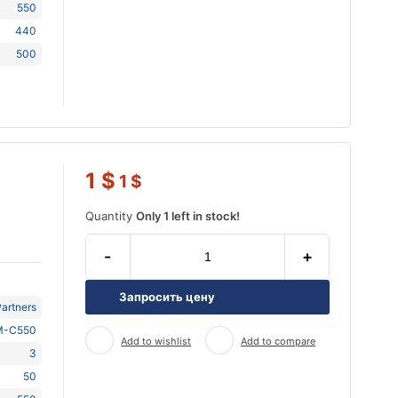
550
440
500
1
$
1
$
Quantity
Only 1 left in stock!
-
+
Запросить цену
artners
M-C550
Add to wishlist
Add to compare
3
50