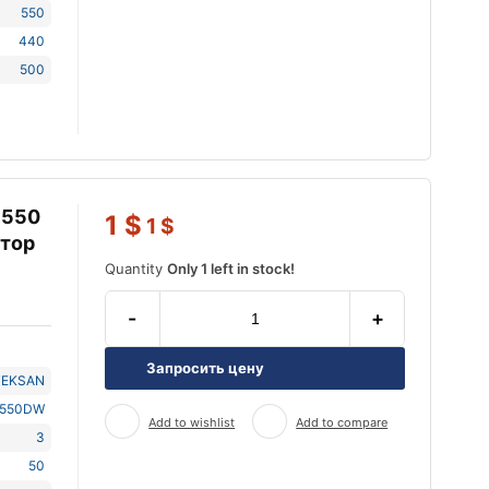
550
440
500
 550
1
$
1
$
атор
Quantity
Only 1 left in stock!
-
+
Запросить цену
TEKSAN
J550DW
Add to wishlist
Add to compare
3
50