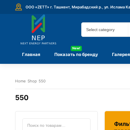
ООО «ZETT» г. Ташкент, Мирабадский р., ул. Ислама К
New!
Главная
Показать по бренду
Галерея
Home
Shop
550
550
Филь