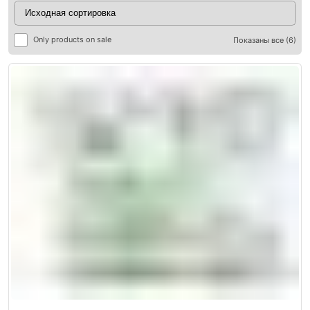
Only products on sale
Показаны все (6)
ры
ры
я