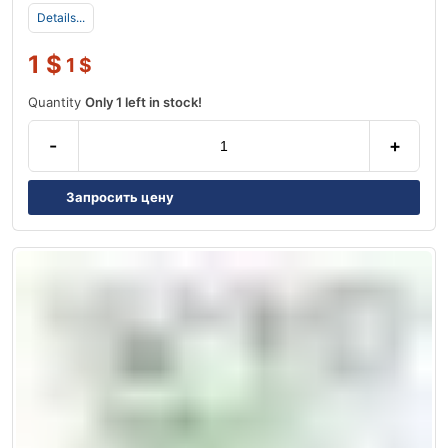
Details...
1
$
1
$
Quantity
Only 1 left in stock!
-
+
Запросить цену