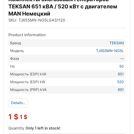
TEKSAN 651 кВА / 520 кВт с двигателем
MAN Немецкий
SKU: TJ655MN-NG5LGAS1120
Product information
Бренд
TEKSAN
Модель
TJ655MN-NG5L
Фаза
—
Hz
50
Мощность (ESP) kVA
651
Мощность (ESP) kW
520
Мощность (PRP) kVA
651
Details...
1
$
1
$
Quantity
Only 1 left in stock!