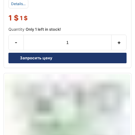
Details...
1
$
1
$
Quantity
Only 1 left in stock!
-
+
Запросить цену