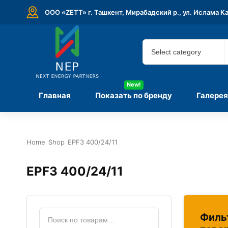
ООО «ZETT» г. Ташкент, Мирабадский р., ул. Ислама К
New!
Главная
Показать по бренду
Галерея
Home
Shop
EPF3 400/24/11
EPF3 400/24/11
Филь