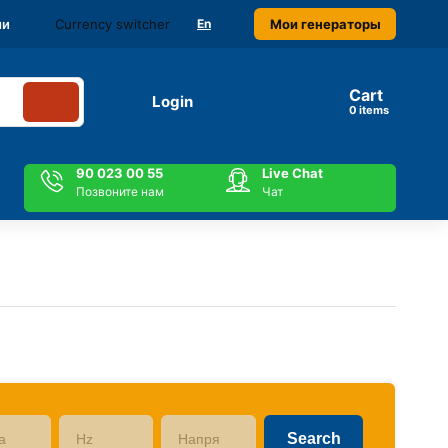
Currency switcher
Мои генераторы
ми
En
Cart
Login
items
90 023 00 55
Live Chat
Позвоните нам
Чат