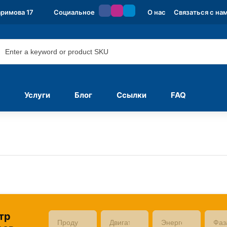
аримова 17
Социальное
О нас
Связаться с на
Услуги
Блог
Ссылки
FAQ
тр