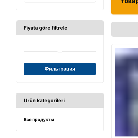
това
Fiyata göre filtrele
—
Фильтрация
Ürün kategorileri
Все продукты
UPS