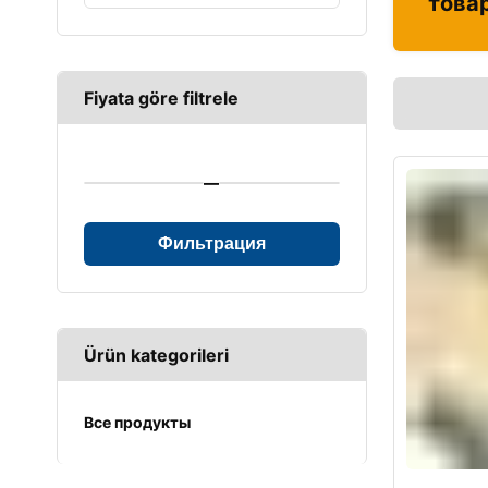
това
Fiyata göre filtrele
—
Фильтрация
Ürün kategorileri
Все продукты
UPS