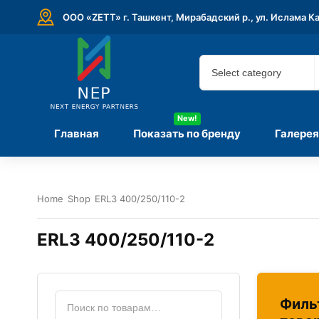
ООО «ZETT» г. Ташкент, Мирабадский р., ул. Ислама К
New!
Главная
Показать по бренду
Галерея
Home
Shop
ERL3 400/250/110-2
ERL3 400/250/110-2
Филь