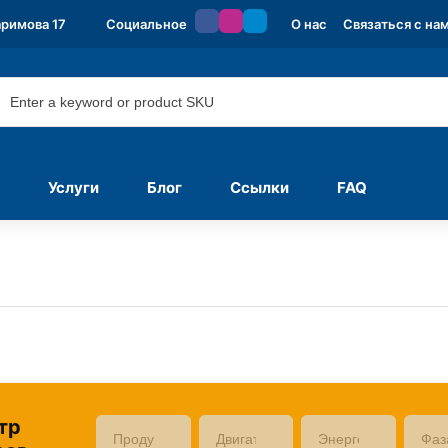
аримова 17
Социальное
О нас
Связаться с на
Услуги
Блог
Ссылки
FAQ
тр