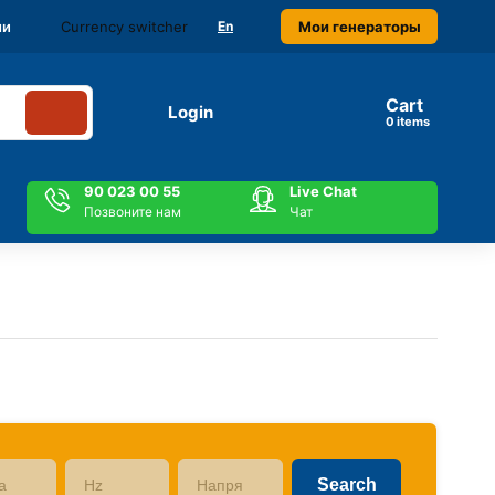
Currency switcher
Мои генераторы
ми
En
Cart
Login
items
90 023 00 55
Live Chat
Позвоните нам
Чат