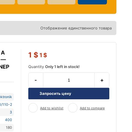
Отображение единственного товара
 А
1
$
1
$
) —
 NEP
Quantity
Only 1 left in stock!
-
+
Запросить цену
ktronik
0/110-2
Add to wishlist
Add to compare
3
400
180