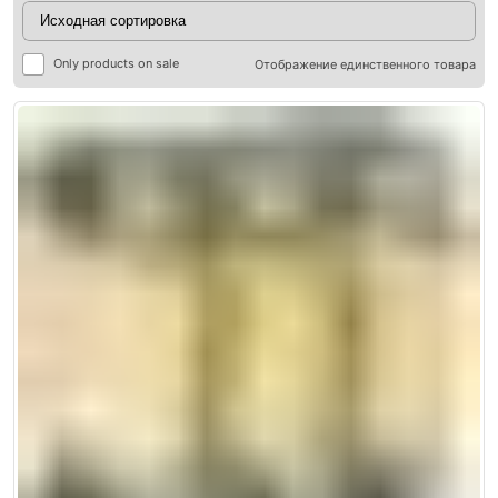
Only products on sale
Отображение единственного товара
ры
ры
я