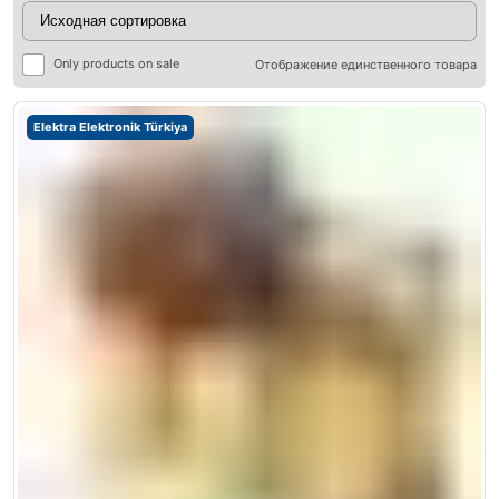
Only products on sale
Отображение единственного товара
Elektra Elektronik Türkiya
ры
ры
я