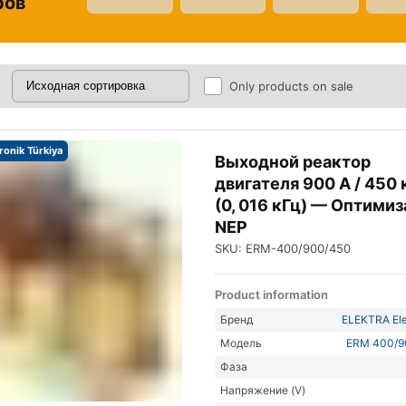
ров
Only products on sale
tronik Türkiya
Выходной реактор
двигателя 900 А / 450 
(0, 016 кГц) — Оптими
NEP
SKU: ERM-400/900/450
Product information
Бренд
ELEKTRA Ele
Модель
ERM 400/9
Фаза
Напряжение (V)