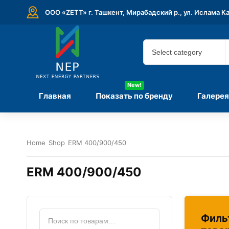
ООО «ZETT» г. Ташкент, Мирабадский р., ул. Ислама К
New!
Главная
Показать по бренду
Галерея
Home
Shop
ERM 400/900/450
ERM 400/900/450
Филь