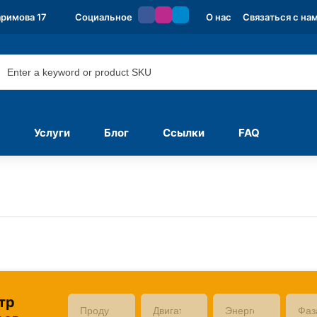
аримова 17
Социальное
О нас
Связаться с на
Услуги
Блог
Ссылки
FAQ
тр