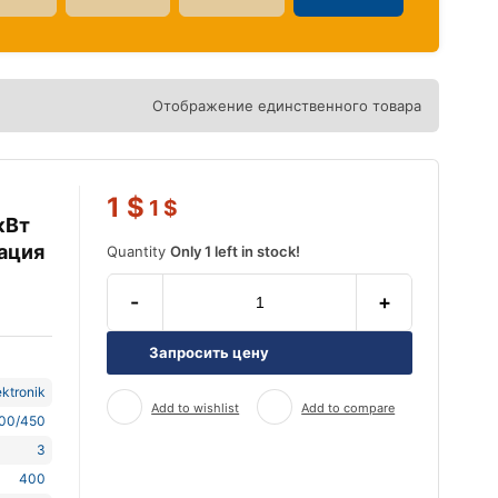
Отображение единственного товара
1
$
1
$
кВт
зация
Quantity
Only 1 left in stock!
-
+
Запросить цену
ktronik
Add to wishlist
Add to compare
00/450
3
400