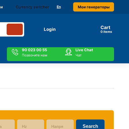
Currency switcher
Мои генераторы
ми
En
Cart
Login
items
90 023 00 55
Live Chat
Позвоните нам
Чат