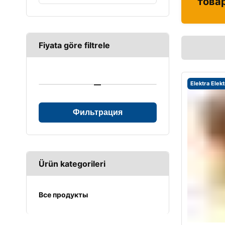
това
Fiyata göre filtrele
—
Elektra Elek
Фильтрация
Ürün kategorileri
Все продукты
UPS