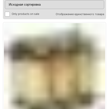
Only products on sale
Отображение единственного товара
ры
ры
я