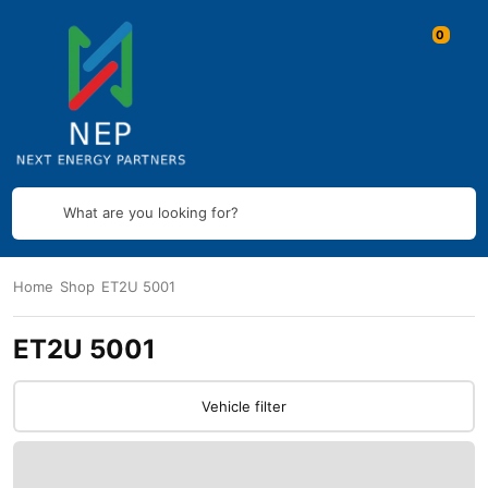
What are you looking for?
Home
Shop
ET2U 5001
ET2U 5001
Vehicle filter