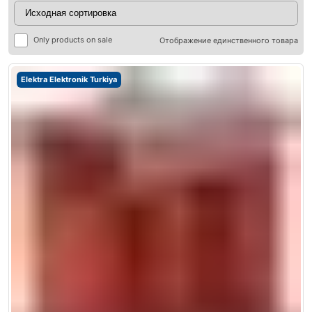
Only products on sale
Отображение единственного товара
Elektra Elektronik Turkiya
ры
ры
я