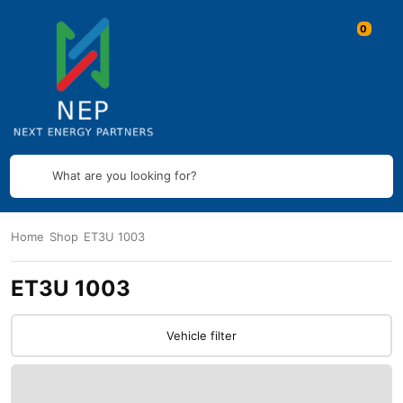
What are you looking for?
Home
Shop
ET3U 1003
ET3U 1003
Vehicle filter