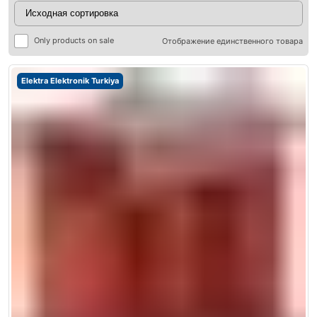
Only products on sale
Отображение единственного товара
Elektra Elektronik Turkiya
ры
ры
я