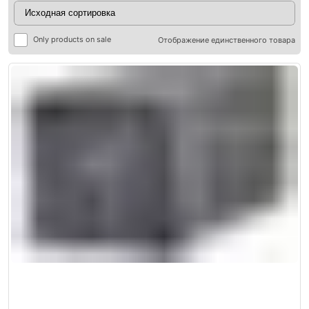
Only products on sale
Отображение единственного товара
ры
ры
я