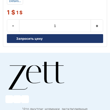
Details...
1
$
1
$
-
+
Запросить цену
Что внутри: новинки, эксклюзивные