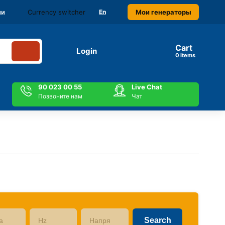
Currency switcher
Мои генераторы
ми
En
Cart
Login
items
90 023 00 55
Live Chat
Позвоните нам
Чат