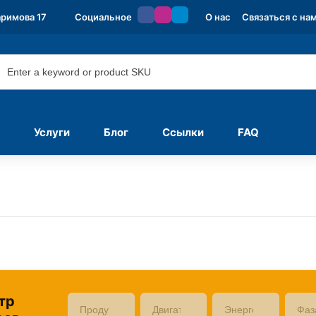
аримова 17
Социальное
О нас
Связаться с на
Услуги
Блог
Ссылки
FAQ
тр