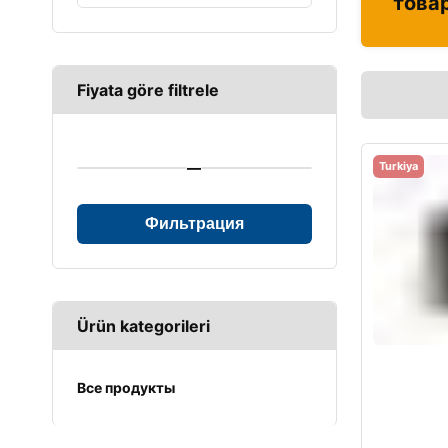
това
Fiyata göre filtrele
—
Turkiya
Фильтрация
Ürün kategorileri
Все продукты
UPS