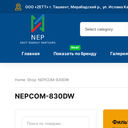
ООО «ZETT» г. Ташкент, Мирабадский р., ул. Ислама К
New!
Главная
Показать по бренду
Галерея
Home
Shop
NEPCOM-830DW
NEPCOM-830DW
Филь