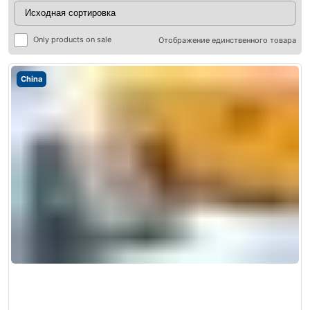
Only products on sale
Отображение единственного товара
China
ры
ры
я