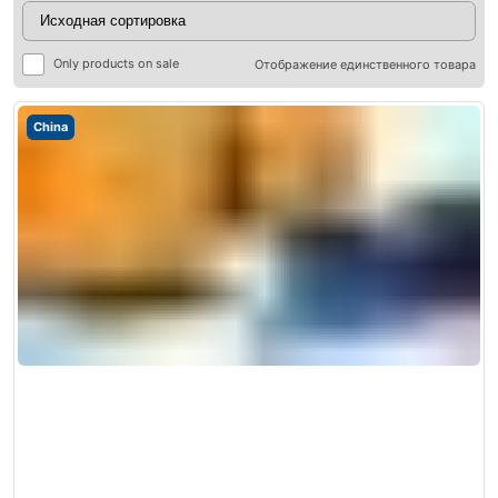
Only products on sale
Отображение единственного товара
China
ры
ры
я