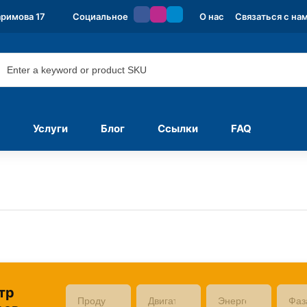
аримова 17
Социальное
О нас
Связаться с на
Услуги
Блог
Ссылки
FAQ
тр