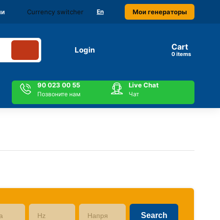
Currency switcher
Мои генераторы
ми
En
Cart
Login
items
90 023 00 55
Live Chat
Позвоните нам
Чат