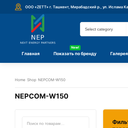
ООО «ZETT» г. Ташкент, Мирабадский р., ул. Ислама К
New!
Главная
Показать по бренду
Галерея
Home
Shop
NEPCOM-W150
NEPCOM-W150
Филь