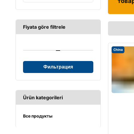
това
Fiyata göre filtrele
—
China
Фильтрация
Ürün kategorileri
Все продукты
UPS