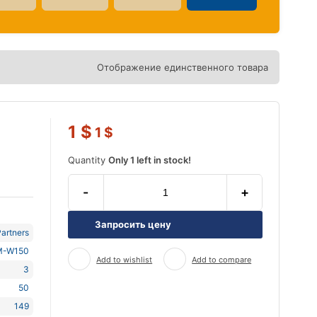
Отображение единственного товара
1
$
1
$
Quantity
Only 1 left in stock!
-
+
Запросить цену
artners
M-W150
Add to wishlist
Add to compare
3
50
149