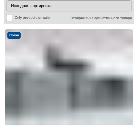
Only products on sale
Отображение единственного товара
China
ры
ры
я