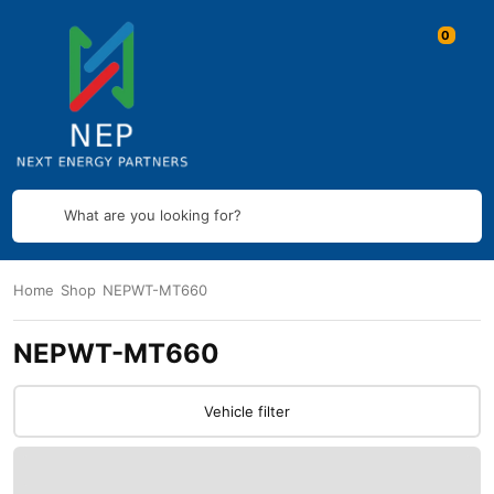
What are you looking for?
Home
Shop
NEPWT-MT660
NEPWT-MT660
Vehicle filter